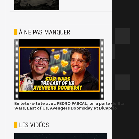
À NE PAS MANQUER
En tête-à-tête avec PEDRO PASCAL, on a parlé de Star
Wars, Last of Us, Avengers Doomsday et DiCaprio
LES VIDÉOS