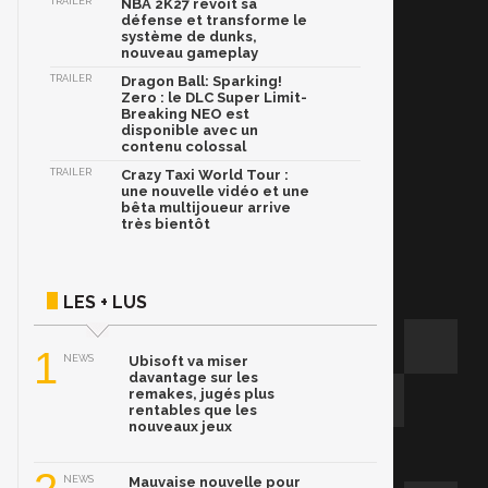
TRAILER
NBA 2K27 revoit sa
défense et transforme le
système de dunks,
nouveau gameplay
TRAILER
Dragon Ball: Sparking!
Zero : le DLC Super Limit-
Breaking NEO est
disponible avec un
contenu colossal
TRAILER
Crazy Taxi World Tour :
une nouvelle vidéo et une
bêta multijoueur arrive
très bientôt
LES + LUS
1
NEWS
Ubisoft va miser
davantage sur les
remakes, jugés plus
rentables que les
nouveaux jeux
NEWS
Mauvaise nouvelle pour