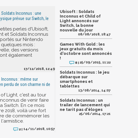
Ubisoft : Soldats
& Soldats Inconnus : une
Inconnus et Child of
ysique prévue sur Switch, le
Light annoncés sur
Switch, la bonne
etites perles d'Ubisoft,
nouvelle du jour
ght et Soldats Inconnus
08/08/2018, 18:47
 portés sur Nintendo
a quelques mois :
Games With Gold : les
jeux gratuits du mois
lle, des versions
d'octobre sont annoncés
sont également
!
25/09/2015, 11:22
8 |
17/12/2018, 12:49
Soldats Inconnus : le jeu
débarque sur
s Inconnus : même sur
smartphones et
rien perdu de son charme ni de
tablettes
13/08/2014, 14:07
of Light, c'est au tour
Inconnus de venir faire
Soldats Inconnus : un
la Switch. En ce mois
trailer de lancement qui
ne tarit pas d'éloges
 2018, voilà une fort
25/06/2014, 17:21
ère de commémorer les
l'armistice.
14/11/2018, 10:57
2 |