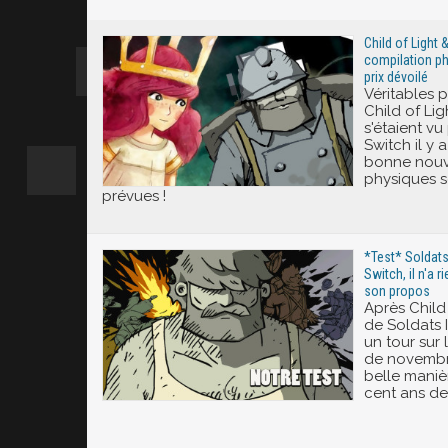
Excité
Child of Light 
compilation ph
prix dévoilé
Véritables p
Child of Li
s'étaient vu
Switch il y 
bonne nouve
physiques 
prévues !
*Test* Soldat
Switch, il n'a 
son propos
Après Child 
de Soldats 
un tour sur 
de novembre
belle mani
cent ans de 