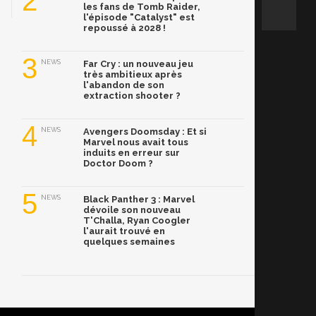
2
les fans de Tomb Raider,
l'épisode "Catalyst" est
repoussé à 2028 !
3
NEWS
Far Cry : un nouveau jeu
très ambitieux après
l'abandon de son
extraction shooter ?
4
NEWS
Avengers Doomsday : Et si
Marvel nous avait tous
induits en erreur sur
Doctor Doom ?
5
NEWS
Black Panther 3 : Marvel
dévoile son nouveau
T'Challa, Ryan Coogler
l'aurait trouvé en
quelques semaines