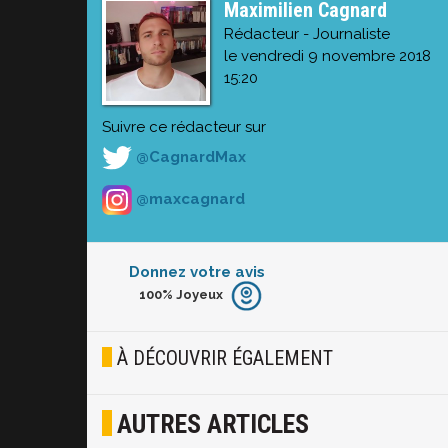
Maximilien Cagnard
Rédacteur - Journaliste
le vendredi 9 novembre 2018
15:20
Suivre ce rédacteur sur
@CagnardMax
@maxcagnard
Donnez votre avis
100%
Joyeux
Furieux
Blasé
À DÉCOUVRIR ÉGALEMENT
Osef
AUTRES ARTICLES
Joyeux