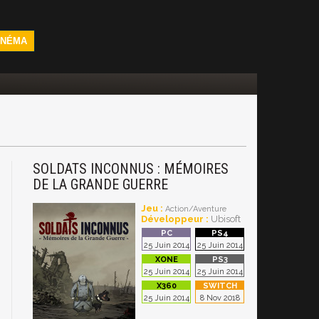
INÉMA
SOLDATS INCONNUS : MÉMOIRES
DE LA GRANDE GUERRE
Jeu :
Action/Aventure
Développeur :
Ubisoft
25 Juin 2014
25 Juin 2014
25 Juin 2014
25 Juin 2014
25 Juin 2014
8 Nov 2018