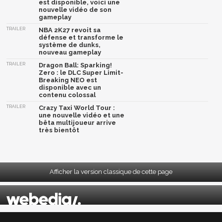
est disponible, voici une
nouvelle vidéo de son
gameplay
TRAILER
NBA 2K27 revoit sa
défense et transforme le
système de dunks,
nouveau gameplay
TRAILER
Dragon Ball: Sparking!
Zero : le DLC Super Limit-
Breaking NEO est
disponible avec un
contenu colossal
TRAILER
Crazy Taxi World Tour :
une nouvelle vidéo et une
bêta multijoueur arrive
très bientôt
Afficher la version classique de cette page