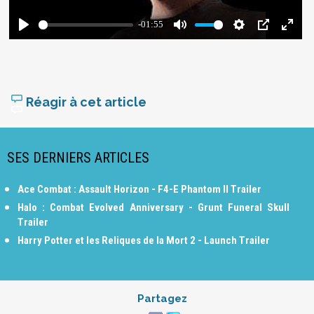
Réagir à cet article
SES DERNIERS ARTICLES
Ace Combat : Assault Horizon - F4-E Phantom II Trailer
Halo : Combat Evolved Anniversary - Grunt Funeral Skull
Trailer
Harry Potter et les Reliques de la Mort 2 - Launch Trailer
Partagez