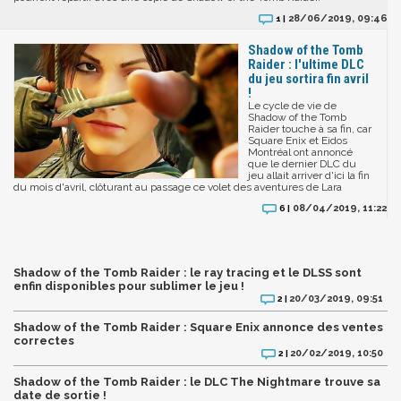
28/06/2019, 09:46
1 |
Shadow of the Tomb
Raider : l'ultime DLC
du jeu sortira fin avril
!
Le cycle de vie de
Shadow of the Tomb
Raider touche à sa fin, car
Square Enix et Eidos
Montréal ont annoncé
que le dernier DLC du
jeu allait arriver d'ici la fin
du mois d'avril, clôturant au passage ce volet des aventures de Lara
08/04/2019, 11:22
6 |
Shadow of the Tomb Raider : le ray tracing et le DLSS sont
enfin disponibles pour sublimer le jeu !
20/03/2019, 09:51
2 |
Shadow of the Tomb Raider : Square Enix annonce des ventes
correctes
20/02/2019, 10:50
2 |
Shadow of the Tomb Raider : le DLC The Nightmare trouve sa
date de sortie !