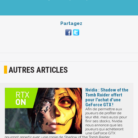
Partagez
AUTRES ARTICLES
Nvidia : Shadow of the
Tomb Raider offert
pour l'achat d'une
GeForce GTX !
Afin de permettre aux
joueurs de profiter de
leur été, mais aussi pour
finir ses stocks, Nvidia
nous annonce que les
joueurs qui achèteront
une GeForce GTX
pourront repartir avec une copie de Shadow of the Tomb Raider.