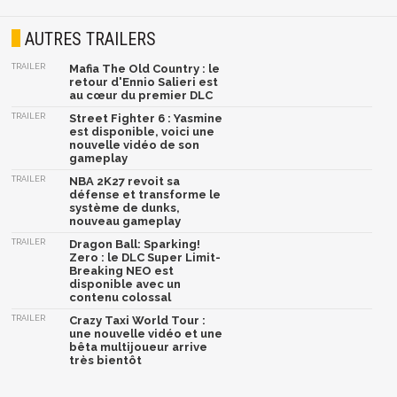
AUTRES TRAILERS
TRAILER
Mafia The Old Country : le
retour d'Ennio Salieri est
au cœur du premier DLC
TRAILER
Street Fighter 6 : Yasmine
est disponible, voici une
nouvelle vidéo de son
gameplay
TRAILER
NBA 2K27 revoit sa
défense et transforme le
système de dunks,
nouveau gameplay
TRAILER
Dragon Ball: Sparking!
Zero : le DLC Super Limit-
Breaking NEO est
disponible avec un
contenu colossal
TRAILER
Crazy Taxi World Tour :
une nouvelle vidéo et une
bêta multijoueur arrive
très bientôt