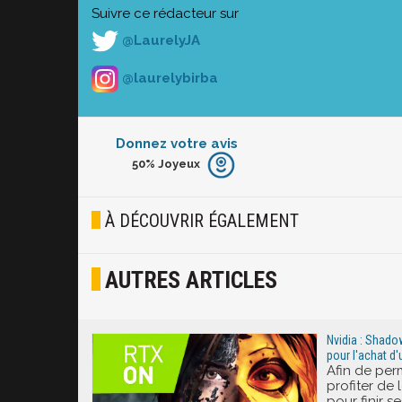
Suivre ce rédacteur sur
@LaurelyJA
@laurelybirba
Donnez votre avis
50%
Joyeux
Furieux
Blasé
À DÉCOUVRIR ÉGALEMENT
Osef
AUTRES ARTICLES
Joyeux
Excité
Nvidia : Shado
pour l'achat d
Afin de per
profiter de 
pour finir s