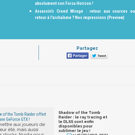
absolument son Forza Horizon !
Assassin’s Creed Mirage : retour aux sources ou
retour à l'archaïsme ? Nos impressions (Preview)
Partagez
Shadow of the Tomb
w of the Tomb Raider offert
Raider : le ray tracing et
'une GeForce GTX !
le DLSS sont enfin
mettre aux joueurs de
disponibles pour
leur été, mais aussi
sublimer le jeu !
es stocks, Nvidia nous