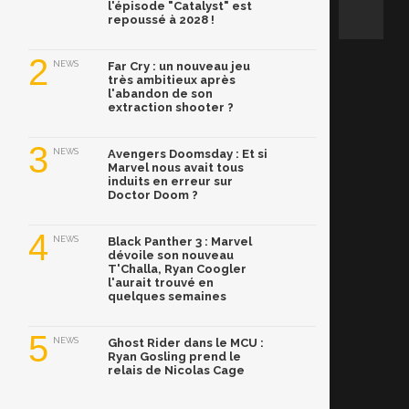
l'épisode "Catalyst" est
repoussé à 2028 !
2
NEWS
Far Cry : un nouveau jeu
très ambitieux après
l'abandon de son
extraction shooter ?
3
NEWS
Avengers Doomsday : Et si
Marvel nous avait tous
induits en erreur sur
Doctor Doom ?
4
NEWS
Black Panther 3 : Marvel
dévoile son nouveau
T'Challa, Ryan Coogler
l'aurait trouvé en
quelques semaines
5
NEWS
Ghost Rider dans le MCU :
Ryan Gosling prend le
relais de Nicolas Cage