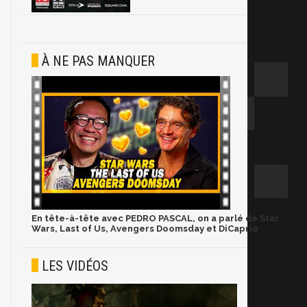
À NE PAS MANQUER
En tête-à-tête avec PEDRO PASCAL, on a parlé de Star
Wars, Last of Us, Avengers Doomsday et DiCaprio
LES VIDÉOS