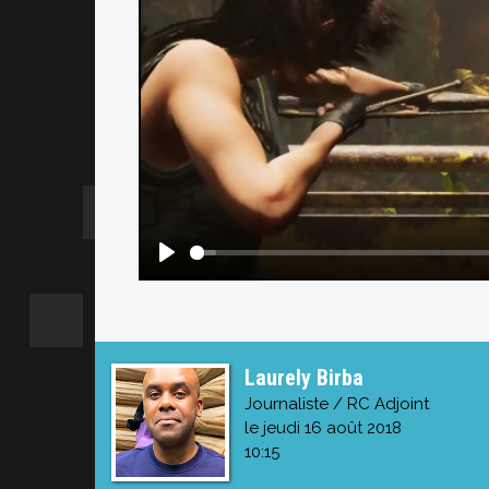
Laurely Birba
Journaliste / RC Adjoint
le jeudi 16 août 2018
10:15