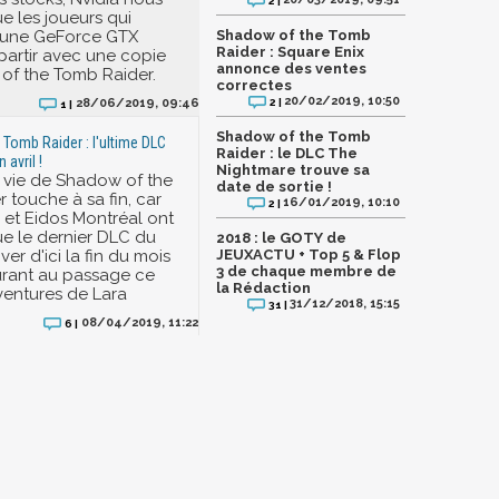
20/03/2019, 09:51
2 |
 les joueurs qui
 une GeForce GTX
Shadow of the Tomb
Raider : Square Enix
partir avec une copie
annonce des ventes
of the Tomb Raider.
correctes
20/02/2019, 10:50
2 |
28/06/2019, 09:46
1 |
Shadow of the Tomb
Tomb Raider : l'ultime DLC
Raider : le DLC The
n avril !
Nightmare trouve sa
 vie de Shadow of the
date de sortie !
 touche à sa fin, car
16/01/2019, 10:10
2 |
 et Eidos Montréal ont
e le dernier DLC du
2018 : le GOTY de
river d'ici la fin du mois
JEUXACTU + Top 5 & Flop
3 de chaque membre de
turant au passage ce
la Rédaction
ventures de Lara
31/12/2018, 15:15
31 |
08/04/2019, 11:22
6 |