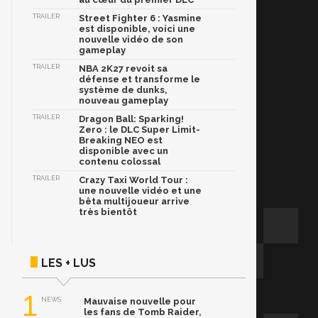
TRAILER
Street Fighter 6 : Yasmine
est disponible, voici une
nouvelle vidéo de son
gameplay
TRAILER
NBA 2K27 revoit sa
défense et transforme le
système de dunks,
nouveau gameplay
TRAILER
Dragon Ball: Sparking!
Zero : le DLC Super Limit-
Breaking NEO est
disponible avec un
contenu colossal
TRAILER
Crazy Taxi World Tour :
une nouvelle vidéo et une
bêta multijoueur arrive
très bientôt
LES + LUS
1
NEWS
Mauvaise nouvelle pour
les fans de Tomb Raider,