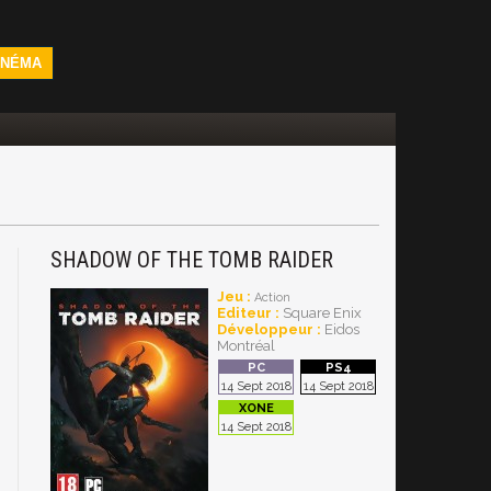
INÉMA
SHADOW OF THE TOMB RAIDER
Jeu :
Action
Editeur :
Square Enix
Développeur :
Eidos
Montréal
14 Sept 2018
14 Sept 2018
14 Sept 2018