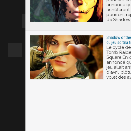
annonce que
achèteront
pourront re
de Shadow 
Shadow of the 
du jeu sortira fi
Le cycle de
Tomb Raider
Square Enix
annoncé qu
jeu allait ar
d'avril, clô
volet des a