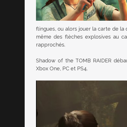
flingues, ou alors jouer la carte de la 
même des flèches explosives au cas
rapprochés.
Shadow of the TOMB RAIDER débarq
Xbox One, PC et PS4.