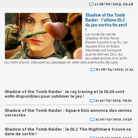
28/06/2019, 09:46
1 |
Shadow of the Tomb
Raider : l'ultime DLC
du jeu sortira fin avril
!
Le cycle de vie de
Shadow of the Tomb
Raider touche à sa fin, car
Square Enix et Eidos
Montréal ont annoncé
que le dernier DLC du
jeu allait arriver d'ici la fin
du mois d'avril, clôturant au passage ce volet des aventures de Lara
08/04/2019, 11:22
6 |
Shadow of the Tomb Raider : le ray tracing et le DLSS sont
enfin disponibles pour sublimer le jeu !
20/03/2019, 09:51
2 |
Shadow of the Tomb Raider : Square Enix annonce des ventes
correctes
20/02/2019, 10:50
2 |
Shadow of the Tomb Raider : le DLC The Nightmare trouve sa
date de sortie !