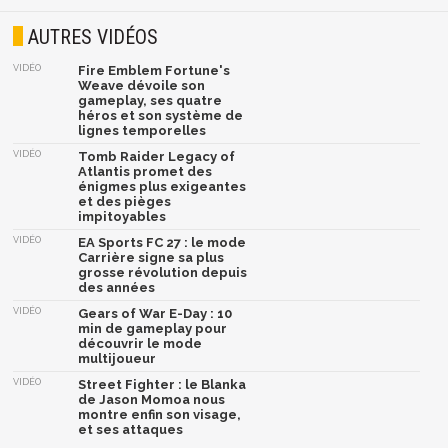
AUTRES VIDÉOS
VIDÉO
Fire Emblem Fortune's
Weave dévoile son
gameplay, ses quatre
héros et son système de
lignes temporelles
VIDÉO
Tomb Raider Legacy of
Atlantis promet des
énigmes plus exigeantes
et des pièges
impitoyables
VIDÉO
EA Sports FC 27 : le mode
Carrière signe sa plus
grosse révolution depuis
des années
VIDÉO
Gears of War E-Day : 10
min de gameplay pour
découvrir le mode
multijoueur
VIDÉO
Street Fighter : le Blanka
de Jason Momoa nous
montre enfin son visage,
et ses attaques