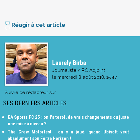
Réagir à cet article
Laurely Birba
Journaliste / RC Adjoint
le
mercredi 8 août 2018, 15:47
Suivre ce rédacteur sur
SES DERNIERS ARTICLES
EA Sports FC 25 : on l'a testé, de vrais changements ou juste
une mise à niveau ?
The Crew Motorfest : on y a joué, quand Ubisoft veut
absolument son Forza Horizon !