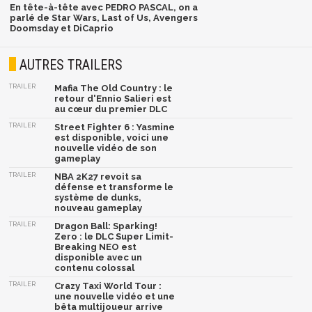
En tête-à-tête avec PEDRO PASCAL, on a
parlé de Star Wars, Last of Us, Avengers
Doomsday et DiCaprio
AUTRES TRAILERS
TRAILER
Mafia The Old Country : le
retour d'Ennio Salieri est
au cœur du premier DLC
TRAILER
Street Fighter 6 : Yasmine
est disponible, voici une
nouvelle vidéo de son
gameplay
TRAILER
NBA 2K27 revoit sa
défense et transforme le
système de dunks,
nouveau gameplay
TRAILER
Dragon Ball: Sparking!
Zero : le DLC Super Limit-
Breaking NEO est
disponible avec un
contenu colossal
TRAILER
Crazy Taxi World Tour :
une nouvelle vidéo et une
bêta multijoueur arrive