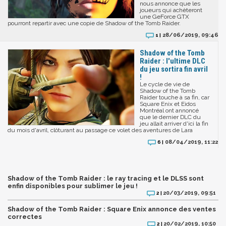
nous annonce que les
joueurs qui achèteront
une GeForce GTX
pourront repartir avec une copie de Shadow of the Tomb Raider.
28/06/2019, 09:46
1 |
Shadow of the Tomb
Raider : l'ultime DLC
du jeu sortira fin avril
!
Le cycle de vie de
Shadow of the Tomb
Raider touche à sa fin, car
Square Enix et Eidos
Montréal ont annoncé
que le dernier DLC du
jeu allait arriver d'ici la fin
du mois d'avril, clôturant au passage ce volet des aventures de Lara
08/04/2019, 11:22
6 |
Shadow of the Tomb Raider : le ray tracing et le DLSS sont
enfin disponibles pour sublimer le jeu !
20/03/2019, 09:51
2 |
Shadow of the Tomb Raider : Square Enix annonce des ventes
correctes
20/02/2019, 10:50
2 |