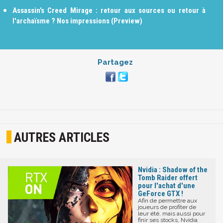
Assassin’s Creed Mirage : retour aux sources ou retour à
l'archaïsme ? Nos impressions (Preview)
Partagez
AUTRES ARTICLES
Nvidia : Shadow of the
Tomb Raider offert
pour l'achat d'une
GeForce GTX !
Afin de permettre aux
joueurs de profiter de
leur été, mais aussi pour
finir ses stocks, Nvidia