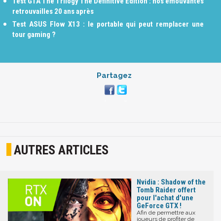
Test GTA The Trilogy The Definitive Edition : nos émouvantes
retrouvailles 20 ans après
Test ASUS Flow X13 : le portable qui peut remplacer une
tour gaming ?
Partagez
AUTRES ARTICLES
Nvidia : Shadow of the
Tomb Raider offert
pour l'achat d'une
GeForce GTX !
Afin de permettre aux
joueurs de profiter de