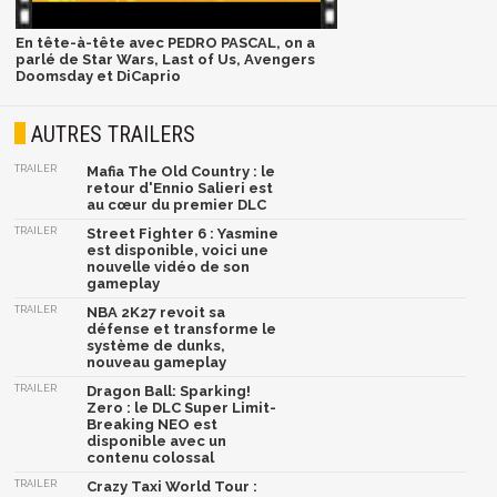
En tête-à-tête avec PEDRO PASCAL, on a
parlé de Star Wars, Last of Us, Avengers
Doomsday et DiCaprio
AUTRES TRAILERS
TRAILER
Mafia The Old Country : le
retour d'Ennio Salieri est
au cœur du premier DLC
TRAILER
Street Fighter 6 : Yasmine
est disponible, voici une
nouvelle vidéo de son
gameplay
TRAILER
NBA 2K27 revoit sa
défense et transforme le
système de dunks,
nouveau gameplay
TRAILER
Dragon Ball: Sparking!
Zero : le DLC Super Limit-
Breaking NEO est
disponible avec un
contenu colossal
TRAILER
Crazy Taxi World Tour :