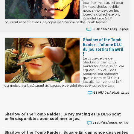
leur été, mais aussi pour
finir ses stocks, Nvidia
nous annonce que les
joueurs qui achèteront
une GeForce GTX
pourront repartir avec une copie de Shadow of the Tomb Raider.
28/06/2019, 09:46
1 |
Shadow of the Tomb
Raider : l'ultime DLC
du jeu sortira fin avril
!
Le cycle de vie de
Shadow of the Tomb
Raider touche à sa fin, car
Square Enix et Eidos
Montréal ont annoncé
que le dernier DLC du
jeu allait arriver d'ici la fin
du mois d'avril, clôturant au passage ce volet des aventures de Lara
08/04/2019, 11:22
6 |
Shadow of the Tomb Raider : le ray tracing et le DLSS sont
enfin disponibles pour sublimer le jeu !
20/03/2019, 09:51
2 |
Shadow of the Tomb Raider : Square Enix annonce des ventes