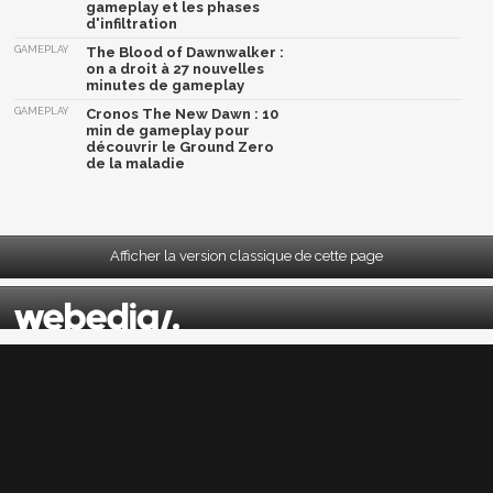
gameplay et les phases
d'infiltration
GAMEPLAY
The Blood of Dawnwalker :
on a droit à 27 nouvelles
minutes de gameplay
GAMEPLAY
Cronos The New Dawn : 10
min de gameplay pour
découvrir le Ground Zero
de la maladie
Afficher la version classique de cette page
Mentions légales
|
CGU
|
CGV
|
Politique données personnelles
|
Cookies
|
Préférences cookies
|
Contacts
Depuis 2004, JeuxActu décrypte l'actualité du jeu vidéo sur toutes les plateformes.
Sorties, previews, gameplay, trailers, tests, astuces et soluces... on vous dit tout ! PC,
PS5, PS4, PS4 Pro, Xbox series X, Xbox One, Xbox One X, PS3, Xbox 360, Nintendo Switch,
Wii U, Nintendo 3DS, Nintendo 2DS, Stadia, Xbox Game Pass...
Jeuxactu.com est édité par
Webedia