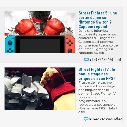
Street Fighter 5 : une
sortie du jeu sur
Nintendo Switch ?
Capcom répond
Dans une interview
accordée il y a peu à nos
confrères d'Eurogamer,
Capcom s'est exprimé
sur une éventuelle sortie
de Street Fighter 5 sur
Nintendo Switch.
29/10/2019, 12:51
3 |
Street Fighter IV : le
bonus stage des
briques en vue FPS !
Frustré de ne pas avoir
retrouvé le bonus stage
des briques dans le
dernier Street Fighter IV,
un joueur, un brin
programmateur, a
reproduit la séquence en
3D et en vue FPS. Il fallait
oser.
14/01/2013, 16:13
1 |