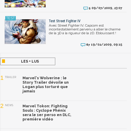
09/07/2009, 23:07
5
Test Street Fighter IV
Avec Street Fighter IV, Capcom est
incontestablement parvenu à allier le charme
de la 3D à la rigueur de la 2D. Eblouissant !
19/02/2009, 09:15
67
LES + LUS
1
TRAILER
Marvel's Wolverine : le
Story Trailer dévoile un
Logan plus torturé que
jamais
2
NEWS
Marvel Tokon: Fighting
Souls : Cyclope Phénix
sera le 1er perso en DLC,
première vidéo