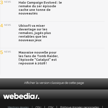
3
NEWS
Halo Campaign Evolved : le
remake du 1er épisode
cache une tonne de
nouveautés
4
NEWS
Ubisoft va miser
davantage sur les
remakes, jugés plus
rentables que les
nouveaux jeux
5
NEWS
Mauvaise nouvelle pour
les fans de Tomb Raider,
l'épisode "Catalyst" est
repoussé à 2028 !
Afficher la version classique de cette page
Mentions légales
|
CGU
|
CGV
|
Politique données personnelles
|