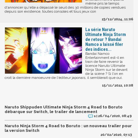
même pris le temps
d'annoncer qu'elle a dépassé le seuil des 30 millions de copies vendues
depuis son existence, toutes consoles et tous jeux con
23/12/2024, 11:06
La série Naruto
Ultimate Ninja Storm
de retour ? Bandai
Namco a laissé filer
des indices...
Bandai Namco
Entertainment est-il en
train de faire revenir la
licence Naruto Ultimate
Ninja Storm sur le devant
de la scène ? Si l'on en
croit la dernière manoeuvre de l'éditeur japonais, il semblerait que oui.
15/11/2022, 10:08
Naruto Shippuden Ultimate Ninja Storm 4 Road to Boruto
débarque sur Switch, le trailer de lancement
26/04/2020, 08:49
1 |
Naruto Ninja Storm 4 Road to Boruto : un nouveau trailer pour
la version Switch
20/02/2020, 07:13