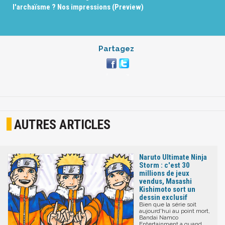
l'archaïsme ? Nos impressions (Preview)
Partagez
AUTRES ARTICLES
Naruto Ultimate Ninja
Storm : c'est 30
millions de jeux
vendus, Masashi
Kishimoto sort un
dessin exclusif
Bien que la série soit
aujourd'hui au point mort,
Bandai Namco
Entertainment a quand