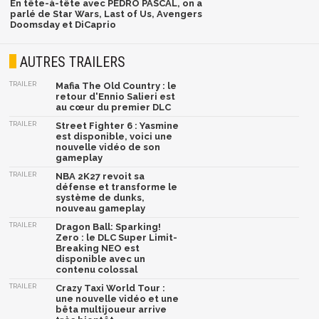
En tête-à-tête avec PEDRO PASCAL, on a
parlé de Star Wars, Last of Us, Avengers
Doomsday et DiCaprio
AUTRES TRAILERS
TRAILER
Mafia The Old Country : le
retour d'Ennio Salieri est
au cœur du premier DLC
TRAILER
Street Fighter 6 : Yasmine
est disponible, voici une
nouvelle vidéo de son
gameplay
TRAILER
NBA 2K27 revoit sa
défense et transforme le
système de dunks,
nouveau gameplay
TRAILER
Dragon Ball: Sparking!
Zero : le DLC Super Limit-
Breaking NEO est
disponible avec un
contenu colossal
TRAILER
Crazy Taxi World Tour :
une nouvelle vidéo et une
bêta multijoueur arrive