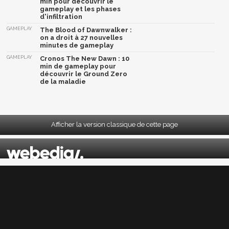
min pour découvrir le
gameplay et les phases
d'infiltration
GAMEPLAY
The Blood of Dawnwalker :
on a droit à 27 nouvelles
minutes de gameplay
GAMEPLAY
Cronos The New Dawn : 10
min de gameplay pour
découvrir le Ground Zero
de la maladie
Afficher la version classique de cette page
Mentions légales
|
CGU
|
CGV
|
Politique données personnelles
|
Cookies
|
Préférences cookies
|
Contacts
Depuis 2004, JeuxActu décrypte l'actualité du jeu vidéo sur toutes les plateformes.
Sorties, previews, gameplay, trailers, tests, astuces et soluces... on vous dit tout ! PC,
PS5, PS4, PS4 Pro, Xbox series X, Xbox One, Xbox One X, PS3, Xbox 360, Nintendo Switch,
Wii U, Nintendo 3DS, Nintendo 2DS, Stadia, Xbox Game Pass...