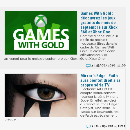
Games With Gold :
découvrez les jeux
gratuits du mois de
septembre sur Xbox
360 et Xbox One
Comme d'habitude, qui
dit fin de mois dit
nouveaux titres dans le
cadre du Games With
Gold. Microsoft a donc
officialisé ceux qui
arriveront pour le mois de septembre sur Xbox 360 et Xbox One.
25/08/2016, 11:00
2 |
Mirror's Edge : Faith
aura bientôt droit à sa
propre série TV
Electronic Arts et DICE
compte sérieusement
relancer la série Mirror's
Edge. En effet, au-delà
du reboot Mirror's Edge :
Catalyst, une série TV
basée sur les aventures
de Faith est également
prévue.
26/05/2016, 11:12
1 |