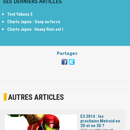
SES DERNIERS ARTICLES
Test Yakuza 3
Charts Japon : Sony en force
Charts Japon : Heavy Rain est l
Partagez
AUTRES ARTICLES
E3 2014 : les
prochains Metroid en
2D et en 3D ?
Voilà un petit paquet