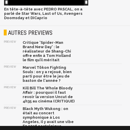
En tête-à-tête avec PEDRO PASCAL, on a
parlé de Star Wars, Last of Us, Avengers
Doomsday et DiCaprio
AUTRES PREVIEWS
PREVIEW
Critique 'Spider-Man
Brand New Day' : le
réalisateur de Shang-Chi
offre enfin à Tom Holland
le film qu’il méritait
PREVIEW
Marvel Tōkon Fighting
Souls : on y a rejoué, bien
parti pour être le jeu de
baston de l'année ?
PREVIEW
Kill Bill The Whole Bloody
Affair : pourquoi il faut
revoir la version Uncut de
4h35 au cinéma (CRITIQUE)
PREVIEW
Black Myth Wukong : on
était au concert
symphonique à Los
Angeles, il y avait une vibe
E3 2026 nostalgique