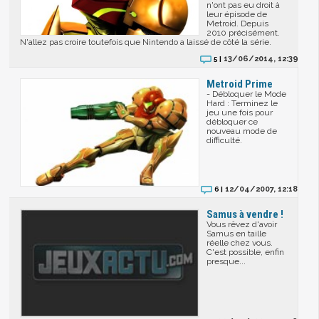
n'ont pas eu droit à
leur épisode de
Metroid. Depuis
2010 précisément.
N'allez pas croire toutefois que Nintendo a laissé de côté la série.
13/06/2014, 12:39
5 |
Metroid Prime
- Débloquer le Mode
Hard : Terminez le
jeu une fois pour
débloquer ce
nouveau mode de
difficulté.
12/04/2007, 12:18
6 |
Samus à vendre !
Vous rêvez d'avoir
Samus en taille
réelle chez vous.
C'est possible, enfin
presque...