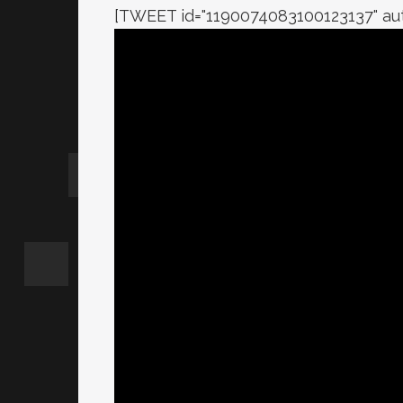
[TWEET id="1190074083100123137" auth