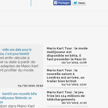
Mario Kart Tour : le mode
 : enfin une date pour le
multijoueur est
ur, c'est pour bientôt
disponible en bêta, il
est enfin décidé à
faut posséder le Pass Or
 la date à partir de
19/12/2019, 12:08
s adeptes de Mario Kart
nt profiter du mode
Mario Kart Tour : la
nouvelle saison à
Londres est arrivée, un
trailer bien british
04/12/2019, 13:07
04/03/2020, 07:50
Mario Kart Tour : le jeu
 : bientôt une nouvelle bêta
frise les 124 millions de
ultijoueur, Nintendo se
téléchargements
ux
29/10/2019, 11:03
ation dans Mario Kart