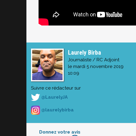
Laurely Birba
Journaliste / RC Adjoint
le mardi 5 novembre 2019
10:09
Suivre ce rédacteur sur
@LaurelyJA
@laurelybirba
Donnez votre avis