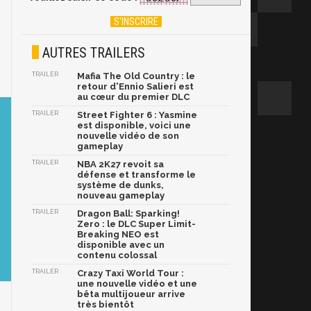
AUTRES TRAILERS
TRAILER
Mafia The Old Country : le
retour d'Ennio Salieri est
au cœur du premier DLC
TRAILER
Street Fighter 6 : Yasmine
est disponible, voici une
nouvelle vidéo de son
gameplay
TRAILER
NBA 2K27 revoit sa
défense et transforme le
système de dunks,
nouveau gameplay
TRAILER
Dragon Ball: Sparking!
Zero : le DLC Super Limit-
Breaking NEO est
disponible avec un
contenu colossal
TRAILER
Crazy Taxi World Tour :
une nouvelle vidéo et une
bêta multijoueur arrive
très bientôt