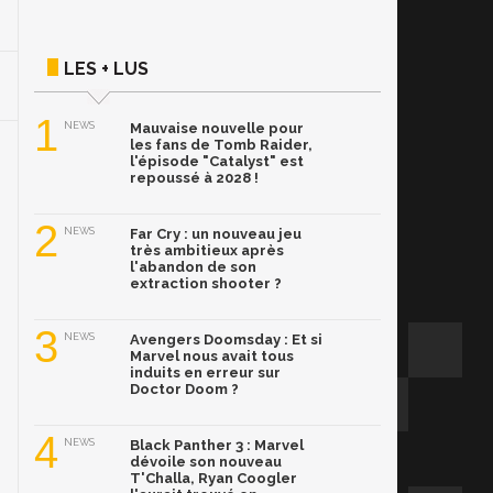
LES + LUS
1
NEWS
Mauvaise nouvelle pour
les fans de Tomb Raider,
l'épisode "Catalyst" est
repoussé à 2028 !
2
NEWS
Far Cry : un nouveau jeu
très ambitieux après
l'abandon de son
extraction shooter ?
3
NEWS
Avengers Doomsday : Et si
Marvel nous avait tous
induits en erreur sur
Doctor Doom ?
4
NEWS
Black Panther 3 : Marvel
dévoile son nouveau
T'Challa, Ryan Coogler