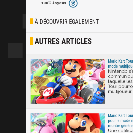
100%
Joyeux
Furieux
Blasé
À DÉCOUVRIR ÉGALEMENT
Osef
AUTRES ARTICLES
Joyeux
Excité
Mario Kart Tour
mode multijoue
Nintendo s'
communiquer
laquelle le
Tour pourro
multijoueur.
Mario Kart Tour
pour le mode m
montre génére
Une notific