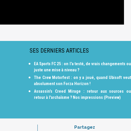
SES DERNIERS ARTICLES
EA Sports FC 25 : on l'a testé, de vrais changements ou
juste une mise à niveau ?
The Crew Motorfest : on y a joué, quand Ubisoft veut
absolument son Forza Horizon !
Assassin’s Creed Mirage : retour aux sources ou
retour à l'archaïsme ? Nos impressions (Preview)
Partagez