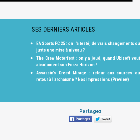
SES DERNIERS ARTICLES
EA Sports FC 25 : on l'a testé, de vrais changements ou
juste une mise à niveau ?
The Crew Motorfest : on y a joué, quand Ubisoft veut
absolument son Forza Horizon !
Assassin’s Creed Mirage : retour aux sources ou
retour à l'archaïsme ? Nos impressions (Preview)
Partagez