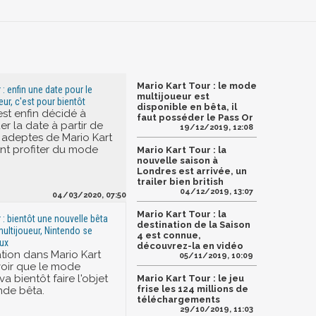
Mario Kart Tour : le mode
 : enfin une date pour le
multijoueur est
ur, c'est pour bientôt
disponible en bêta, il
est enfin décidé à
faut posséder le Pass Or
 la date à partir de
19/12/2019, 12:08
s adeptes de Mario Kart
nt profiter du mode
Mario Kart Tour : la
nouvelle saison à
Londres est arrivée, un
trailer bien british
04/12/2019, 13:07
04/03/2020, 07:50
Mario Kart Tour : la
 : bientôt une nouvelle bêta
destination de la Saison
ultijoueur, Nintendo se
4 est connue,
ux
découvrez-la en vidéo
ation dans Mario Kart
05/11/2019, 10:09
avoir que le mode
va bientôt faire l'objet
Mario Kart Tour : le jeu
frise les 124 millions de
nde bêta.
téléchargements
29/10/2019, 11:03