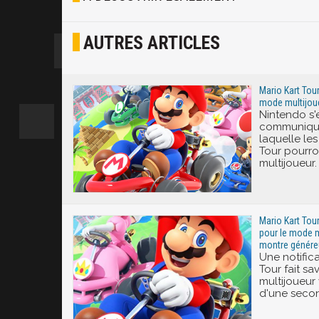
Osef
AUTRES ARTICLES
Joyeux
Excité
Mario Kart Tour
mode multijoue
Nintendo s'
communiquer
laquelle le
Tour pourro
multijoueur.
Mario Kart Tour
pour le mode m
montre génére
Une notific
Tour fait s
multijoueur 
d'une seco