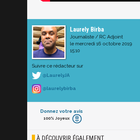
Laurely Birba
Journaliste / RC Adjoint
le mercredi 16 octobre 2019
15:10
Suivre ce rédacteur sur
@LaurelyJA
@laurelybirba
Donnez votre avis
100%
Joyeux
Furieux
Blasé
À DÉCOUVRIR ÉGALEMENT