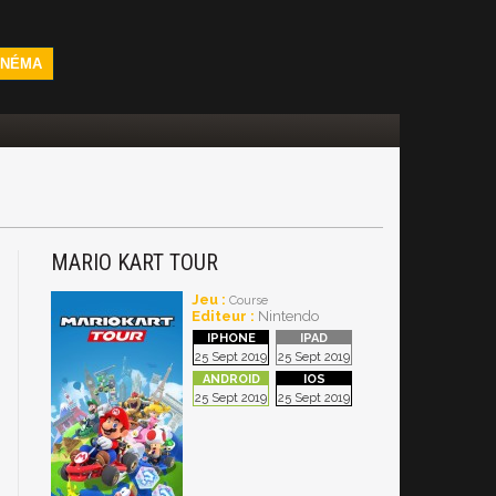
INÉMA
MARIO KART TOUR
Jeu :
Course
Editeur :
Nintendo
25 Sept 2019
25 Sept 2019
25 Sept 2019
25 Sept 2019