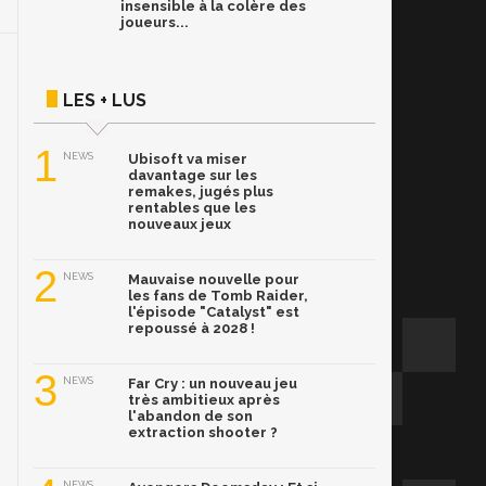
insensible à la colère des
joueurs...
LES + LUS
1
NEWS
Ubisoft va miser
davantage sur les
remakes, jugés plus
rentables que les
nouveaux jeux
2
NEWS
Mauvaise nouvelle pour
les fans de Tomb Raider,
l'épisode "Catalyst" est
repoussé à 2028 !
3
NEWS
Far Cry : un nouveau jeu
très ambitieux après
l'abandon de son
extraction shooter ?
NEWS