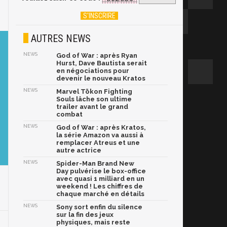
AUTRES NEWS
NEWS
God of War : après Ryan
Hurst, Dave Bautista serait
en négociations pour
devenir le nouveau Kratos
NEWS
Marvel Tōkon Fighting
Souls lâche son ultime
trailer avant le grand
combat
NEWS
God of War : après Kratos,
la série Amazon va aussi à
remplacer Atreus et une
autre actrice
NEWS
Spider-Man Brand New
Day pulvérise le box-office
avec quasi 1 milliard en un
weekend ! Les chiffres de
chaque marché en détails
NEWS
Sony sort enfin du silence
sur la fin des jeux
physiques, mais reste