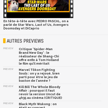
En tête-à-tête avec PEDRO PASCAL, on a
parlé de Star Wars, Last of Us, Avengers
Doomsday et DiCaprio
AUTRES PREVIEWS
PREVIEW
Critique 'Spider-Man
Brand New Day' : le
réalisateur de Shang-Chi
offre enfin à Tom Holland
le film qu’il méritait
PREVIEW
Marvel Tōkon Fighting
Souls : on y a rejoué, bien
parti pour être le jeu de
baston de l'année ?
PREVIEW
Kill Bill The Whole Bloody
Affair : pourquoi il faut
revoir la version Uncut de
4h35 au cinéma (CRITIQUE)
PREVIEW
Black Myth Wukong : on
était au concert