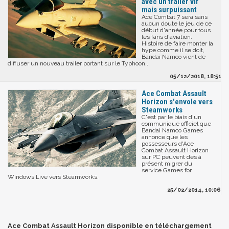
avec un trailer vif
mais surpuissant
Ace Combat 7 sera sans
aucun doute le jeu de ce
début d'année pour tous
les fans d'aviation.
Histoire de faire monter la
hype comme il se doit,
Bandai Namco vient de
diffuser un nouveau trailer portant sur le Typhoon...
05/12/2018, 18:51
Ace Combat Assault
Horizon s'envole vers
Steamworks
C'est par le biais d'un
communiqué officiel que
Bandai Namco Games
annonce que les
possesseurs d'Ace
Combat Assault Horizon
sur PC peuvent dès à
présent migrer du
service Games for
Windows Live vers Steamworks.
25/02/2014, 10:06
Ace Combat Assault Horizon disponible en téléchargement