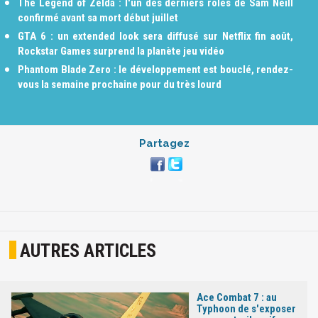
The Legend of Zelda : l'un des derniers rôles de Sam Neill
confirmé avant sa mort début juillet
GTA 6 : un extended look sera diffusé sur Netflix fin août,
Rockstar Games surprend la planète jeu vidéo
Phantom Blade Zero : le développement est bouclé, rendez-
vous la semaine prochaine pour du très lourd
Partagez
AUTRES ARTICLES
Ace Combat 7 : au
Typhoon de s'exposer