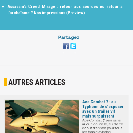
Assassin’s Creed Mirage : retour aux sources ou retour à
l'archaïsme ? Nos impressions (Preview)
Partagez
AUTRES ARTICLES
Ace Combat 7 : au
Typhoon de s'exposer
avec un trailer vif
mais surpuissant
Ace Combat 7 sera sans
aucun doute le jeu de ce
début d'année pour tous
les fans d'aviation.