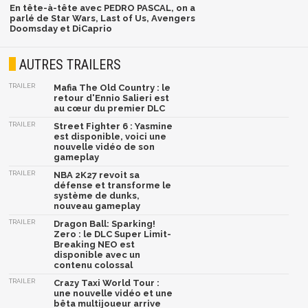
En tête-à-tête avec PEDRO PASCAL, on a
parlé de Star Wars, Last of Us, Avengers
Doomsday et DiCaprio
AUTRES TRAILERS
TRAILER
Mafia The Old Country : le
retour d'Ennio Salieri est
au cœur du premier DLC
TRAILER
Street Fighter 6 : Yasmine
est disponible, voici une
nouvelle vidéo de son
gameplay
TRAILER
NBA 2K27 revoit sa
défense et transforme le
système de dunks,
nouveau gameplay
TRAILER
Dragon Ball: Sparking!
Zero : le DLC Super Limit-
Breaking NEO est
disponible avec un
contenu colossal
TRAILER
Crazy Taxi World Tour :
une nouvelle vidéo et une
bêta multijoueur arrive