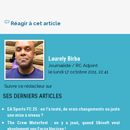
Réagir à cet article
Laurely Birba
Journaliste / RC Adjoint
le
lundi 17 octobre 2011, 22:41
Suivre ce rédacteur sur
SES DERNIERS ARTICLES
EA Sports FC 25 : on l'a testé, de vrais changements ou juste
une mise à niveau ?
The Crew Motorfest : on y a joué, quand Ubisoft veut
absolument son Forza Horizon !