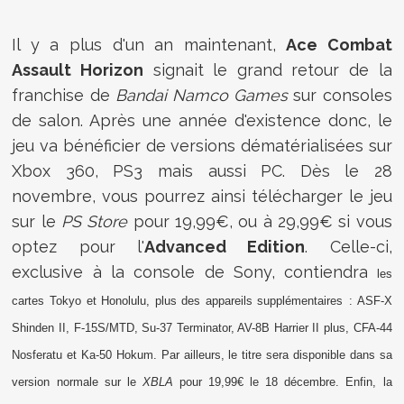
Il y a plus d'un an maintenant,
Ace Combat
Assault Horizon
signait le grand retour de la
franchise de
Bandai Namco Games
sur consoles
de salon. Après une année d'existence donc, le
jeu va bénéficier de versions dématérialisées sur
Xbox 360, PS3 mais aussi PC. Dès le 28
novembre, vous pourrez ainsi télécharger le jeu
sur le
PS Store
pour 19,99€, ou à 29,99€ si vous
optez pour l'
Advanced Edition
. Celle-ci,
exclusive à la console de Sony, contiendra
les
cartes Tokyo et Honolulu, plus
des appareils supplémentaires
: ASF-X
Shinden II, F-15S/MTD, Su-37 Terminator, AV-8B Harrier II plus, CFA-44
Nosferatu et Ka-50 Hokum. Par ailleurs, le titre sera disponible dans sa
version normale sur le
XBLA
pour 19,99€ le 18 décembre. Enfin, la