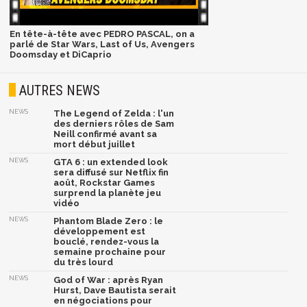
En tête-à-tête avec PEDRO PASCAL, on a
parlé de Star Wars, Last of Us, Avengers
Doomsday et DiCaprio
AUTRES NEWS
NEWS
The Legend of Zelda : l'un
des derniers rôles de Sam
Neill confirmé avant sa
mort début juillet
NEWS
GTA 6 : un extended look
sera diffusé sur Netflix fin
août, Rockstar Games
surprend la planète jeu
vidéo
NEWS
Phantom Blade Zero : le
développement est
bouclé, rendez-vous la
semaine prochaine pour
du très lourd
NEWS
God of War : après Ryan
Hurst, Dave Bautista serait
en négociations pour