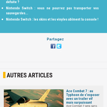
défaite ?
Nintendo Switch : vous ne pourrez pas transporter vos
sauvegardes...
Nintendo Switch : les skins et les vinyles abîment la console !
Partagez
AUTRES ARTICLES
Ace Combat 7 : au
Typhoon de s'exposer
avec un trailer vif
mais surpuissant
Ace Combat 7 sera sans