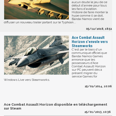
aucun doute le jeu de ce
début d'année pour tous
les fans d'aviation.
Histoire de faire monter la
hype comme il se doit,
Bandai Namco vient de
diffuser un nouveau trailer portant sur le Typhoon...
05/12/2018, 18:51
Ace Combat Assault
Horizon s'envole vers
Steamworks
C'est par le biais d'un
communiqué officiel que
Bandai Namco Games
annonce que les
possesseurs d'Ace
Combat Assault Horizon
sur PC peuvent dès à
présent migrer du
service Games for
Windows Live vers Steamworks.
25/02/2014, 10:06
Ace Combat Assault Horizon disponible en téléchargement
sur Steam
25/01/2013, 10:36