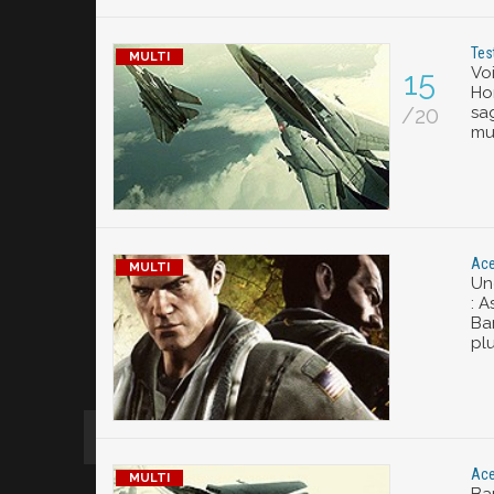
Tes
Vo
15
Ho
/20
sa
mul
Ace
Un
: A
Ba
plu
Ace