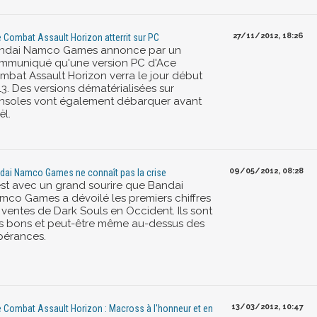
27/11/2012, 18:26
 Combat Assault Horizon atterrit sur PC
ndai Namco Games annonce par un
mmuniqué qu'une version PC d'Ace
mbat Assault Horizon verra le jour début
13. Des versions dématérialisées sur
nsoles vont également débarquer avant
ël.
09/05/2012, 08:28
dai Namco Games ne connaît pas la crise
est avec un grand sourire que Bandai
mco Games a dévoilé les premiers chiffres
 ventes de Dark Souls en Occident. Ils sont
ès bons et peut-être même au-dessus des
pérances.
13/03/2012, 10:47
 Combat Assault Horizon : Macross à l'honneur et en