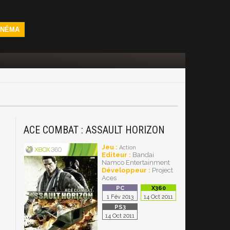
INÉMA
ACE COMBAT : ASSAULT HORIZON
Jeu :
Action
Editeur :
Bandai
Namco Entertainment
Développeur :
Project
Aces
1 Fév 2013
14 Oct 2011
14 Oct 2011