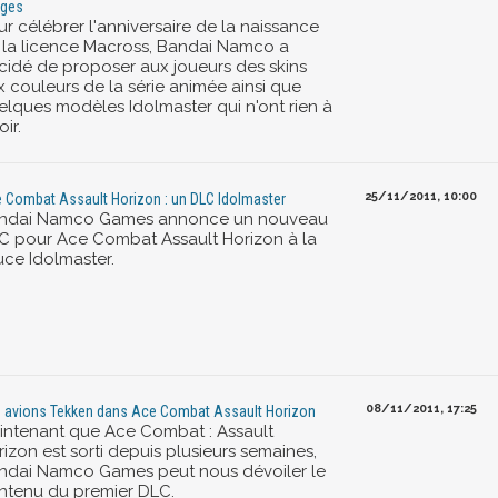
ges
r célébrer l'anniversaire de la naissance
 la licence Macross, Bandai Namco a
cidé de proposer aux joueurs des skins
x couleurs de la série animée ainsi que
elques modèles Idolmaster qui n'ont rien à
oir.
25/11/2011, 10:00
 Combat Assault Horizon : un DLC Idolmaster
ndai Namco Games annonce un nouveau
C pour Ace Combat Assault Horizon à la
uce Idolmaster.
08/11/2011, 17:25
 avions Tekken dans Ace Combat Assault Horizon
intenant que Ace Combat : Assault
izon est sorti depuis plusieurs semaines,
ndai Namco Games peut nous dévoiler le
ntenu du premier DLC.