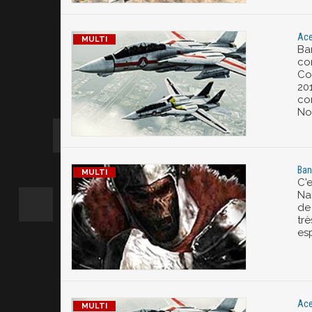
Ace
Ba
co
Co
20
co
No
Ban
C'
Na
de
tr
es
Ace