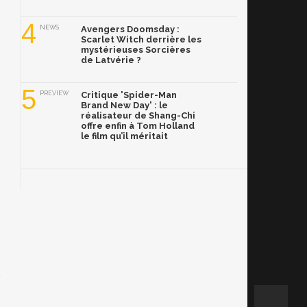
4
NEWS
Avengers Doomsday :
Scarlet Witch derrière les
mystérieuses Sorcières
de Latvérie ?
5
PREVIEW
Critique 'Spider-Man
Brand New Day' : le
réalisateur de Shang-Chi
offre enfin à Tom Holland
le film qu’il méritait