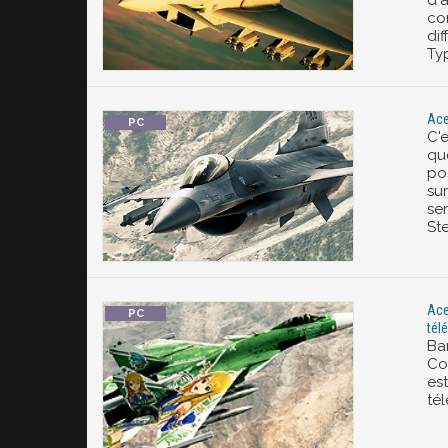
d'a
co
dif
Ty
Ace
C'e
qu
po
su
se
St
Ace
tél
Ba
Co
es
té