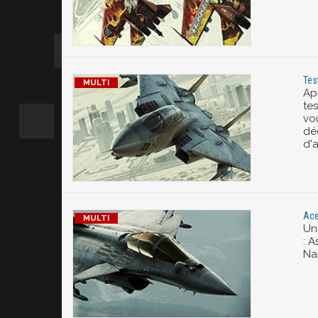
Tes
Ap
te
vo
dé
d'
Ace
Un
: 
Na