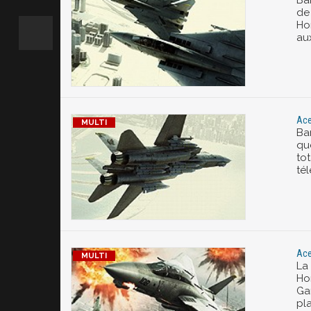
Ba
de
Ho
au
Ace
Ba
qu
tot
té
Ace
La
Ho
Ga
pl