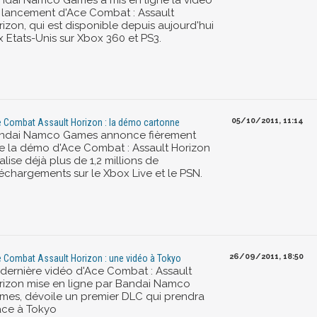
ndai Namco Games a mis en ligne la vidéo
 lancement d'Ace Combat : Assault
rizon, qui est disponible depuis aujourd'hui
x Etats-Unis sur Xbox 360 et PS3.
05/10/2011, 11:14
 Combat Assault Horizon : la démo cartonne
ndai Namco Games annonce fièrement
e la démo d'Ace Combat : Assault Horizon
alise déjà plus de 1,2 millions de
léchargements sur le Xbox Live et le PSN.
26/09/2011, 18:50
 Combat Assault Horizon : une vidéo à Tokyo
 dernière vidéo d'Ace Combat : Assault
rizon mise en ligne par Bandai Namco
mes, dévoile un premier DLC qui prendra
ace à Tokyo