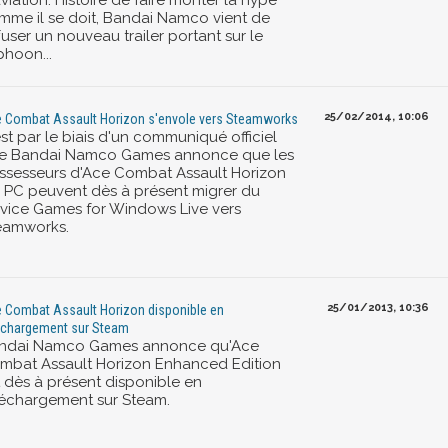
viation. Histoire de faire monter la hype
mme il se doit, Bandai Namco vient de
fuser un nouveau trailer portant sur le
phoon...
25/02/2014, 10:06
 Combat Assault Horizon s'envole vers Steamworks
st par le biais d'un communiqué officiel
e Bandai Namco Games annonce que les
ssesseurs d'Ace Combat Assault Horizon
r PC peuvent dès à présent migrer du
rvice Games for Windows Live vers
eamworks.
25/01/2013, 10:36
 Combat Assault Horizon disponible en
échargement sur Steam
ndai Namco Games annonce qu'Ace
mbat Assault Horizon Enhanced Edition
t dès à présent disponible en
léchargement sur Steam.