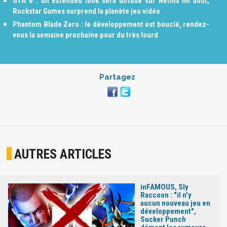
GTA 6 : un extended look sera diffusé sur Netflix fin août,
Rockstar Games surprend la planète jeu vidéo
Phantom Blade Zero : le développement est bouclé, rendez-
vous la semaine prochaine pour du très lourd
Partagez
AUTRES ARTICLES
inFAMOUS, Sly
Raccoon : "il n'y
aucun nouveau jeu en
développement",
Sucker Punch