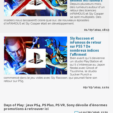
dément les rumeurs
Depuis plusieurs mois,
des rumeurs autour d'un
retour des licences
inFAMOUS et Sly Cooper
se sont multipliés. Des
insiders nous laissaientt croire que oui, de nouveaux épisodes
d'inFAMOUS et Sly Cooper était en développement.
01/07/2022, 18:13
Sly Raccoon et
inFamous de retour
sur PS5 ? De
nombreux indices
l'affirment
Bien avant qu'il devienne
un studio PlayStation et
qu'il s'intéresse au Japon
féodal avec Ghost of
Tsushima, le studio
Sucker Punch a
commencé dans le jeu vidéo avec Sly Raccoon, qui pourrait faire son
retour sur PS5.
09/03/2022, 12:02
Days of Play : jeux PS4, PS Plus, PS VR, Sony dévoile d'énormes
promotions à retrouver ici
22/05/2020, 17:01
7 |