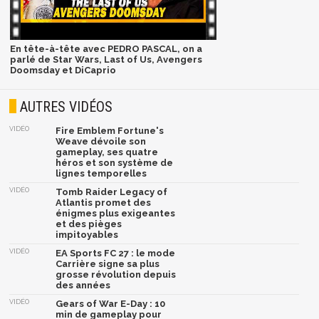
En tête-à-tête avec PEDRO PASCAL, on a
parlé de Star Wars, Last of Us, Avengers
Doomsday et DiCaprio
AUTRES VIDÉOS
VIDÉO
Fire Emblem Fortune's
Weave dévoile son
gameplay, ses quatre
héros et son système de
lignes temporelles
VIDÉO
Tomb Raider Legacy of
Atlantis promet des
énigmes plus exigeantes
et des pièges
impitoyables
VIDÉO
EA Sports FC 27 : le mode
Carrière signe sa plus
grosse révolution depuis
des années
VIDÉO
Gears of War E-Day : 10
min de gameplay pour