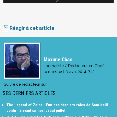
Réagir à cet article
Maxime Chao
Journaliste / Rédacteur en Chef
le
mercredi 9 avril 2014, 7:13
Suivre ce rédacteur sur
SES DERNIERS ARTICLES
The Legend of Zelda : l'un des derniers rôles de Sam Neill
confirmé avant sa mort début juillet