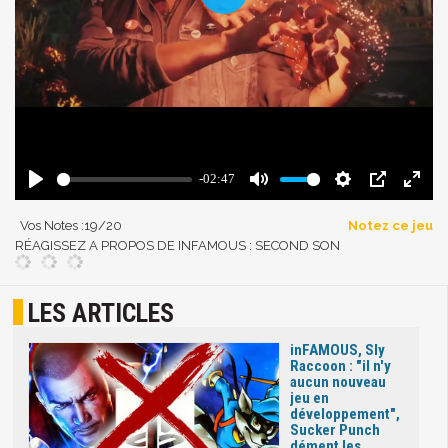
Vos Notes :
19
/20
Notez ce jeu
RÉAGISSEZ A PROPOS DE INFAMOUS : SECOND SON
LES ARTICLES
inFAMOUS, Sly
Raccoon : "il n'y
aucun nouveau
jeu en
développement",
Sucker Punch
dément les