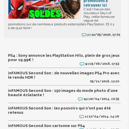
promotions à
retrouver ici
C'est l'heure des
nouveaux Days of
Play, cette fameuse
vague de
promotions sur de nombreux produits estampillés PlayStation. Et il y
a de quoi faire !
22/05/2020, 17:01
7 |
PS4 : Sony annonce les PlayStation Hits, plein de gros jeux
pour 19,99€ !
19/06/2018, 17:53
9 |
inFAMOUS Second Son : de nouvelles images PS4 Pro avec
le rendu HDR !
05/11/2016, 12:10
inFAMOUS Second Son : 150 images du mode photo d'une
beauté éclatante !
20/04/2014, 10:35
15 |
inFAMOUS Second Son : les pouvoirs qui n'ont pas été
retenus
17/04/2014, 14:16
1 |
inFAMOUS Second Son cartonne sur PS4