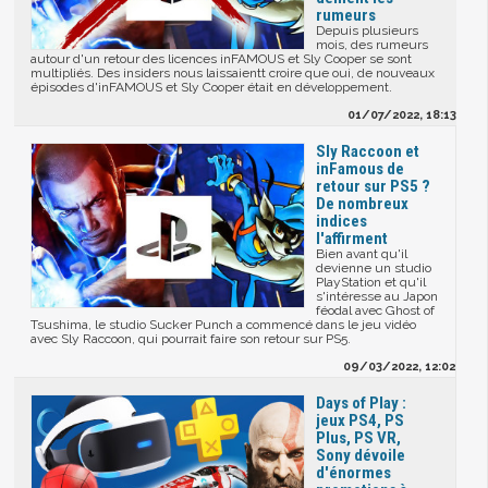
rumeurs
Depuis plusieurs
mois, des rumeurs
autour d'un retour des licences inFAMOUS et Sly Cooper se sont
multipliés. Des insiders nous laissaientt croire que oui, de nouveaux
épisodes d'inFAMOUS et Sly Cooper était en développement.
01/07/2022, 18:13
Sly Raccoon et
inFamous de
retour sur PS5 ?
De nombreux
indices
l'affirment
Bien avant qu'il
devienne un studio
PlayStation et qu'il
s'intéresse au Japon
féodal avec Ghost of
Tsushima, le studio Sucker Punch a commencé dans le jeu vidéo
avec Sly Raccoon, qui pourrait faire son retour sur PS5.
09/03/2022, 12:02
Days of Play :
jeux PS4, PS
Plus, PS VR,
Sony dévoile
d'énormes