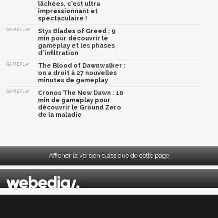
lâchées, c'est ultra
impressionnant et
spectaculaire !
GAMEPLAY
Styx Blades of Greed : 9
min pour découvrir le
gameplay et les phases
d'infiltration
GAMEPLAY
The Blood of Dawnwalker :
on a droit à 27 nouvelles
minutes de gameplay
GAMEPLAY
Cronos The New Dawn : 10
min de gameplay pour
découvrir le Ground Zero
de la maladie
Afficher la version classique de cette page
Mentions légales
|
CGU
|
CGV
|
Politique données personnelles
|
Cookies
|
Préférences cookies
|
Contacts