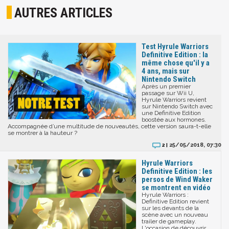
AUTRES ARTICLES
Test Hyrule Warriors
Definitive Edition : la
même chose qu'il y a
4 ans, mais sur
Nintendo Switch
Après un premier
passage sur Wii U,
Hyrule Warriors revient
sur Nintendo Switch avec
une Definitive Edition
boostée aux hormones.
Accompagnée d’une multitude de nouveautés, cette version saura-t-elle
se montrer à la hauteur ?
25/05/2018, 07:30
2 |
Hyrule Warriors
Definitive Edition : les
persos de Wind Waker
se montrent en vidéo
Hyrule Warriors :
Definitive Edition revient
sur les devants de la
scène avec un nouveau
trailer de gameplay.
L'occasion de découvrir