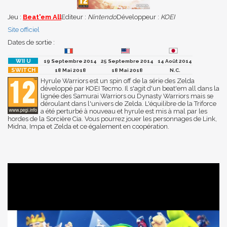
Jeu :
Beat'em All
Editeur :
Nintendo
Développeur :
KOEI
Site officiel
Dates de sortie :
19 Septembre 2014
25 Septembre 2014
14 Août 2014
18 Mai 2018
18 Mai 2018
N.C.
Hyrule Warriors est un spin off de la série des Zelda
développé par KOEI Tecmo. Il s'agit d'un beat'em all dans la
lignée des Samurai Warriors ou Dynasty Warriors mais se
déroulant dans l'univers de Zelda. L'équilibre de la Triforce
a été perturbé à nouveau et hyrule est mis à mal par les
hordes de la Sorcière Cia. Vous pourrez jouer les personnages de Link,
Midna, Impa et Zelda et ce également en coopération.