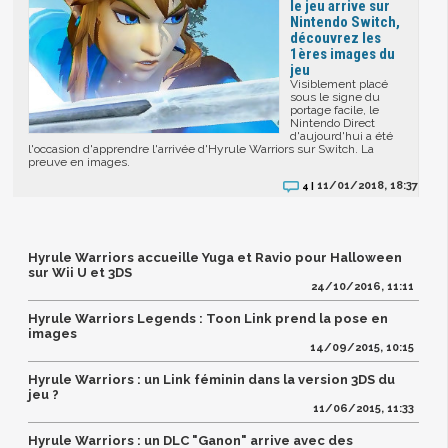
le jeu arrive sur
Nintendo Switch,
découvrez les
1ères images du
jeu
Visiblement placé
sous le signe du
portage facile, le
Nintendo Direct
d'aujourd'hui a été
l'occasion d'apprendre l'arrivée d'Hyrule Warriors sur Switch. La
preuve en images.
11/01/2018, 18:37
4 |
Hyrule Warriors accueille Yuga et Ravio pour Halloween
sur Wii U et 3DS
24/10/2016, 11:11
Hyrule Warriors Legends : Toon Link prend la pose en
images
14/09/2015, 10:15
Hyrule Warriors : un Link féminin dans la version 3DS du
jeu ?
11/06/2015, 11:33
Hyrule Warriors : un DLC "Ganon" arrive avec des