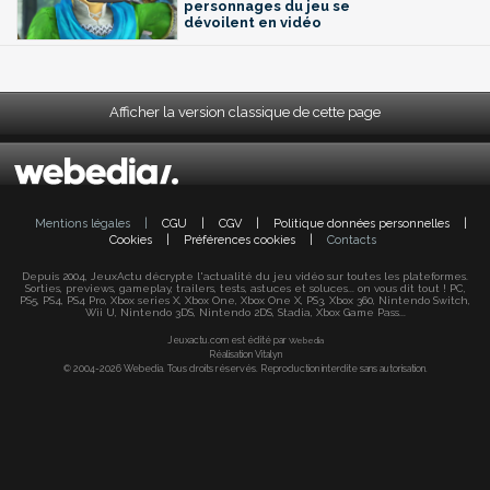
personnages du jeu se
dévoilent en vidéo
Afficher la version classique de cette page
Mentions légales
|
CGU
|
CGV
|
Politique données personnelles
|
Cookies
|
Préférences cookies
|
Contacts
Depuis 2004, JeuxActu décrypte l'actualité du jeu vidéo sur toutes les plateformes.
Sorties, previews, gameplay, trailers, tests, astuces et soluces... on vous dit tout ! PC,
PS5, PS4, PS4 Pro, Xbox series X, Xbox One, Xbox One X, PS3, Xbox 360, Nintendo Switch,
Wii U, Nintendo 3DS, Nintendo 2DS, Stadia, Xbox Game Pass...
Jeuxactu.com est édité par
Webedia
Réalisation Vitalyn
© 2004-2026 Webedia. Tous droits réservés. Reproduction interdite sans autorisation.