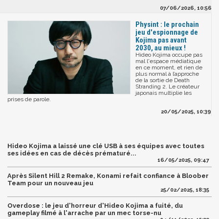
07/06/2026, 10:56
Physint : le prochain
jeu d'espionnage de
Kojima pas avant
2030, au mieux !
Hideo Kojima occupe pas
mal l'espace médiatique
en ce moment, et rien de
plus normal à l’approche
de la sortie de Death
Stranding 2. Le créateur
japonais multiplie les
prises de parole.
20/05/2025, 10:39
Hideo Kojima a laissé une clé USB à ses équipes avec toutes
ses idées en cas de décès prématuré...
16/05/2025, 09:47
Après Silent Hill 2 Remake, Konami refait confiance à Bloober
Team pour un nouveau jeu
25/02/2025, 18:35
Overdose : le jeu d'horreur d'Hideo Kojima a fuité, du
gameplay filmé à l'arrache par un mec torse-nu