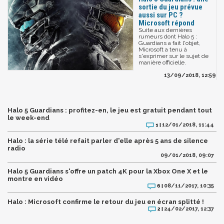
sortie du jeu prévue
aussi sur PC ?
Microsoft répond
Suite aux dernières
rumeurs dont Halo 5 :
Guardians a fait l'objet,
Microsoft a tenu à
s'exprimer sur le sujet de
manière officielle.
13/09/2018, 12:59
Halo 5 Guardians : profitez-en, le jeu est gratuit pendant tout
le week-end
12/01/2018, 11:44
1 |
Halo : la série télé refait parler d'elle après 5 ans de silence
radio
09/01/2018, 09:07
Halo 5 Guardians s'offre un patch 4K pour la Xbox One X et le
montre en vidéo
08/11/2017, 10:35
6 |
Halo : Microsoft confirme le retour du jeu en écran splitté !
24/02/2017, 12:37
2 |