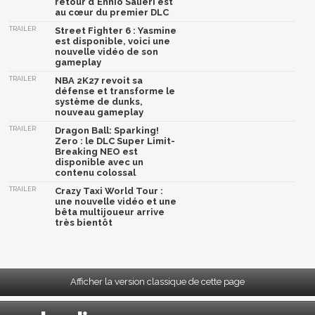
retour d'Ennio Salieri est
au cœur du premier DLC
TRAILER
Street Fighter 6 : Yasmine
est disponible, voici une
nouvelle vidéo de son
gameplay
TRAILER
NBA 2K27 revoit sa
défense et transforme le
système de dunks,
nouveau gameplay
TRAILER
Dragon Ball: Sparking!
Zero : le DLC Super Limit-
Breaking NEO est
disponible avec un
contenu colossal
TRAILER
Crazy Taxi World Tour :
une nouvelle vidéo et une
bêta multijoueur arrive
très bientôt
Afficher la version classique de cette page