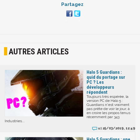
Partagez
AUTRES ARTICLES
Halo 5 Guardians :
quid du portage sur
PC ? Les
développeurs
répondent
Toujours très espérée, la
version PC de Halo 5 :
Guardians n'est vraiment
pas prête de voir le jour, à
en croire les propos tenus
récemment par 343
Industries...
25/03/2019, 12:49
1 |
Halo 5 Guardians : une