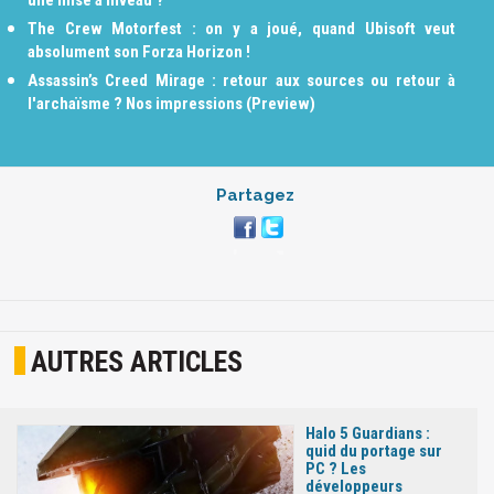
The Crew Motorfest : on y a joué, quand Ubisoft veut
absolument son Forza Horizon !
Assassin’s Creed Mirage : retour aux sources ou retour à
l'archaïsme ? Nos impressions (Preview)
Partagez
AUTRES ARTICLES
Halo 5 Guardians :
quid du portage sur
PC ? Les
développeurs