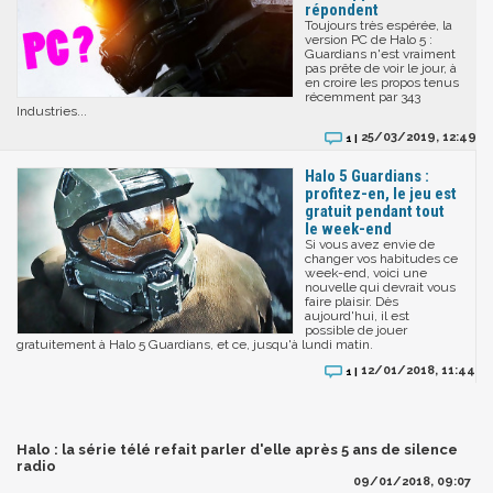
répondent
Toujours très espérée, la
version PC de Halo 5 :
Guardians n'est vraiment
pas prête de voir le jour, à
en croire les propos tenus
récemment par 343
Industries...
25/03/2019, 12:49
1 |
Halo 5 Guardians :
profitez-en, le jeu est
gratuit pendant tout
le week-end
Si vous avez envie de
changer vos habitudes ce
week-end, voici une
nouvelle qui devrait vous
faire plaisir. Dès
aujourd'hui, il est
possible de jouer
gratuitement à Halo 5 Guardians, et ce, jusqu'à lundi matin.
12/01/2018, 11:44
1 |
Halo : la série télé refait parler d'elle après 5 ans de silence
radio
09/01/2018, 09:07