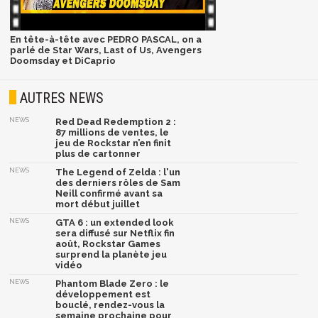
En tête-à-tête avec PEDRO PASCAL, on a
parlé de Star Wars, Last of Us, Avengers
Doomsday et DiCaprio
AUTRES NEWS
NEWS
Red Dead Redemption 2 :
87 millions de ventes, le
jeu de Rockstar n’en finit
plus de cartonner
NEWS
The Legend of Zelda : l'un
des derniers rôles de Sam
Neill confirmé avant sa
mort début juillet
NEWS
GTA 6 : un extended look
sera diffusé sur Netflix fin
août, Rockstar Games
surprend la planète jeu
vidéo
NEWS
Phantom Blade Zero : le
développement est
bouclé, rendez-vous la
semaine prochaine pour