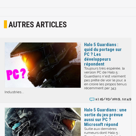
AUTRES ARTICLES
Halo 5 Guardians :
quid du portage sur
PC ? Les
développeurs
répondent
Toujours très espérée, la
version PC de Halo 5 :
Guardians n'est vraiment
pas prête de voir le jour, à
en croire les propos tenus
récemment par 343
Industries...
25/03/2019, 12:49
1 |
Halo 5 Guardians : une
sortie du jeu prévue
aussi sur PC ?
Microsoft répond
Suite aux dernières
rumeurs dont Halo 5 :