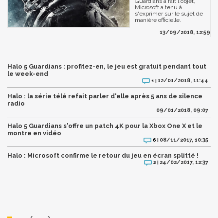
Guardians a fait l'objet,
Microsoft a tenu à
s'exprimer sur le sujet de
manière officielle.
13/09/2018, 12:59
Halo 5 Guardians : profitez-en, le jeu est gratuit pendant tout
le week-end
12/01/2018, 11:44
1 |
Halo : la série télé refait parler d'elle après 5 ans de silence
radio
09/01/2018, 09:07
Halo 5 Guardians s'offre un patch 4K pour la Xbox One X et le
montre en vidéo
08/11/2017, 10:35
6 |
Halo : Microsoft confirme le retour du jeu en écran splitté !
24/02/2017, 12:37
2 |