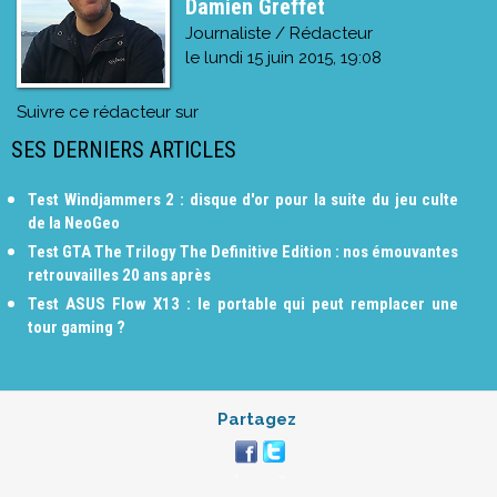
Damien Greffet
Journaliste / Rédacteur
le
lundi 15 juin 2015, 19:08
Suivre ce rédacteur sur
SES DERNIERS ARTICLES
Test Windjammers 2 : disque d'or pour la suite du jeu culte
de la NeoGeo
Test GTA The Trilogy The Definitive Edition : nos émouvantes
retrouvailles 20 ans après
Test ASUS Flow X13 : le portable qui peut remplacer une
tour gaming ?
Partagez