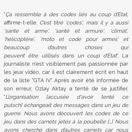
"
Ça ressemble à des codes liés au coup d’Etat
,
affirme-t-elle.
C’est titré 'codes', mais il y a aussi
'santé et arme', 'santé et armure', '
climat',
'hélicoptère', 'moto et code pour armes' et
beaucoup d’autres choses qui
peuvent être
utilisés dans un coup d’Etat
". La
journaliste n'est visiblement pas passionnée par
les jeux vidéo, car il est clairement écrit en haut
de la liste "GTA IV". Après avoir été informée de
son erreur,
Ozlay Aktay a tenté de se justifier.
"
L’organisation [accusée d'avoir tenté ce
putsch] échangeait des messages dans un jeu de
guerre. Nous avons découvert les codes de ce
jeu dans des carnets jetés à la poubelle […] Nous
avons cherché dans d’autres carnets car nous