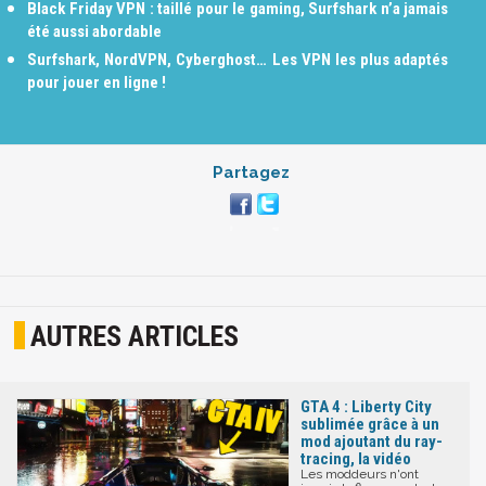
Black Friday VPN : taillé pour le gaming, Surfshark n’a jamais
été aussi abordable
Surfshark, NordVPN, Cyberghost… Les VPN les plus adaptés
pour jouer en ligne !
Partagez
AUTRES ARTICLES
GTA 4 : Liberty City
sublimée grâce à un
mod ajoutant du ray-
tracing, la vidéo
Les moddeurs n'ont