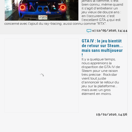
jamais la flemme, c'est
bien connu, même quand
il s'agit d'entretenir un
jeu vieux de douze ans :
en l'occurence, c'est
l'excellent GTA 4 qui est
concerné avec l'ajout du ray-tracing, aussi connu comme "RTX".
12/05/2020, 14:44
1 |
GTA IV : le jeu bientôt
de retour sur Steam...
mais sans multijoueur
!
Il y a quelque temps,
nous apprenions la
disparition de GTA IV de
Steam pour une raison
très précise : Rockstar
vient tout juste
d'annoncer le retour du
jeu sur la plateforme...
mais avec un gros
élément en moins.
19/02/2020, 14:56