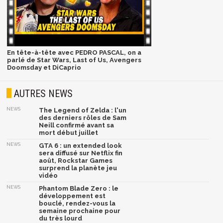
En tête-à-tête avec PEDRO PASCAL, on a
parlé de Star Wars, Last of Us, Avengers
Doomsday et DiCaprio
AUTRES NEWS
NEWS
The Legend of Zelda : l'un
des derniers rôles de Sam
Neill confirmé avant sa
mort début juillet
NEWS
GTA 6 : un extended look
sera diffusé sur Netflix fin
août, Rockstar Games
surprend la planète jeu
vidéo
NEWS
Phantom Blade Zero : le
développement est
bouclé, rendez-vous la
semaine prochaine pour
du très lourd