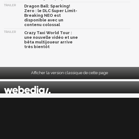
TRAILER
Dragon Ball: Sparking!
Zero : le DLC Super Limit-
Breaking NEO est
disponible avec un
contenu colossal
TRAILER
Crazy Taxi World Tour :
une nouvelle vidéo et une
bêta multijoueur arrive
très bientôt
Afficher la version classique de cette page
Mentions légales
|
CGU
|
CGV
|
Politique données personnelles
|
Cookies
|
Préférences cookies
|
Contacts
Depuis 2004, JeuxActu décrypte l'actualité du jeu vidéo sur toutes les plateformes.
Sorties, previews, gameplay, trailers, tests, astuces et soluces... on vous dit tout ! PC,
PS5, PS4, PS4 Pro, Xbox series X, Xbox One, Xbox One X, PS3, Xbox 360, Nintendo Switch,
Wii U, Nintendo 3DS, Nintendo 2DS, Stadia, Xbox Game Pass...
Jeuxactu.com est édité par
Webedia