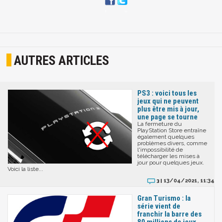
AUTRES ARTICLES
PS3 : voici tous les
jeux qui ne peuvent
plus être mis à jour,
une page se tourne
La fermeture du
PlayStation Store entraîne
également quelques
problèmes divers, comme
l'impossibilité de
télécharger les mises à
jour pour quelques jeux.
Voici la liste...
13/04/2021, 11:34
3 |
Gran Turismo : la
série vient de
franchir la barre des
80 millions de jeux