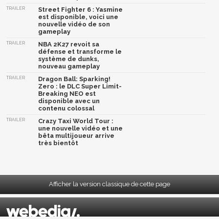
TRAILER
Street Fighter 6 : Yasmine
est disponible, voici une
nouvelle vidéo de son
gameplay
TRAILER
NBA 2K27 revoit sa
défense et transforme le
système de dunks,
nouveau gameplay
TRAILER
Dragon Ball: Sparking!
Zero : le DLC Super Limit-
Breaking NEO est
disponible avec un
contenu colossal
TRAILER
Crazy Taxi World Tour :
une nouvelle vidéo et une
bêta multijoueur arrive
très bientôt
Afficher la version classique de cette page