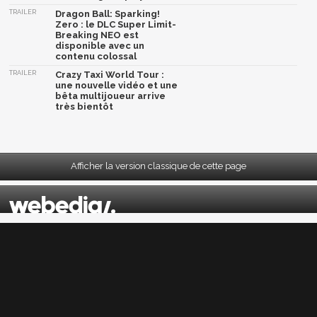
TRAILER
Dragon Ball: Sparking!
Zero : le DLC Super Limit-
Breaking NEO est
disponible avec un
contenu colossal
TRAILER
Crazy Taxi World Tour :
une nouvelle vidéo et une
bêta multijoueur arrive
très bientôt
Afficher la version classique de cette page
Mentions légales
|
CGU
|
CGV
|
Politique données personnelles
|
Cookies
|
Préférences cookies
|
Contacts
Depuis 2004, JeuxActu décrypte l'actualité du jeu vidéo sur toutes les plateformes.
Sorties, previews, gameplay, trailers, tests, astuces et soluces... on vous dit tout ! PC,
PS5, PS4, PS4 Pro, Xbox series X, Xbox One, Xbox One X, PS3, Xbox 360, Nintendo Switch,
Wii U, Nintendo 3DS, Nintendo 2DS, Stadia, Xbox Game Pass...
Jeuxactu.com est édité par
Webedia