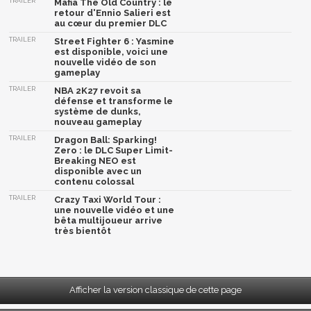
TRAILER
Mafia The Old Country : le
retour d'Ennio Salieri est
au cœur du premier DLC
TRAILER
Street Fighter 6 : Yasmine
est disponible, voici une
nouvelle vidéo de son
gameplay
TRAILER
NBA 2K27 revoit sa
défense et transforme le
système de dunks,
nouveau gameplay
TRAILER
Dragon Ball: Sparking!
Zero : le DLC Super Limit-
Breaking NEO est
disponible avec un
contenu colossal
TRAILER
Crazy Taxi World Tour :
une nouvelle vidéo et une
bêta multijoueur arrive
très bientôt
Afficher la version classique de cette page