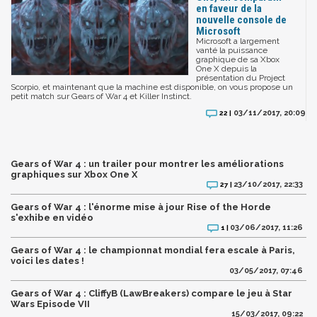
en faveur de la
nouvelle console de
Microsoft
Microsoft a largement
vanté la puissance
graphique de sa Xbox
One X depuis la
présentation du Project
Scorpio, et maintenant que la machine est disponible, on vous propose un
petit match sur Gears of War 4 et Killer Instinct.
03/11/2017, 20:09
22 |
Gears of War 4 : un trailer pour montrer les améliorations
graphiques sur Xbox One X
23/10/2017, 22:33
27 |
Gears of War 4 : l'énorme mise à jour Rise of the Horde
s'exhibe en vidéo
03/06/2017, 11:26
1 |
Gears of War 4 : le championnat mondial fera escale à Paris,
voici les dates !
03/05/2017, 07:46
Gears of War 4 : CliffyB (LawBreakers) compare le jeu à Star
Wars Episode VII
15/03/2017, 09:22