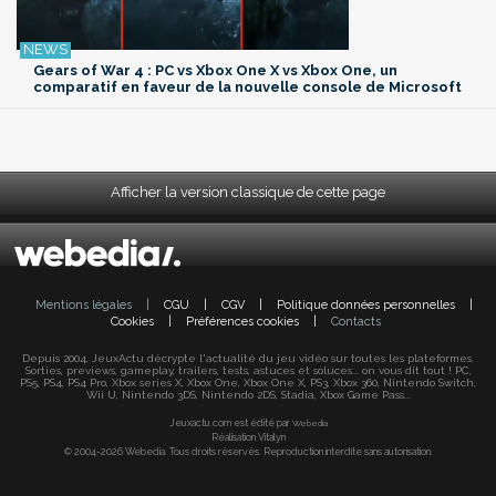
Gears of War 4 : PC vs Xbox One X vs Xbox One, un
comparatif en faveur de la nouvelle console de Microsoft
Afficher la version classique de cette page
Mentions légales
|
CGU
|
CGV
|
Politique données personnelles
|
Cookies
|
Préférences cookies
|
Contacts
Depuis 2004, JeuxActu décrypte l'actualité du jeu vidéo sur toutes les plateformes.
Sorties, previews, gameplay, trailers, tests, astuces et soluces... on vous dit tout ! PC,
PS5, PS4, PS4 Pro, Xbox series X, Xbox One, Xbox One X, PS3, Xbox 360, Nintendo Switch,
Wii U, Nintendo 3DS, Nintendo 2DS, Stadia, Xbox Game Pass...
Jeuxactu.com est édité par
Webedia
Réalisation Vitalyn
© 2004-2026 Webedia. Tous droits réservés. Reproduction interdite sans autorisation.