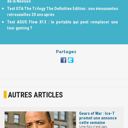
de la NeoGeo
Test GTA The Trilogy The Definitive Edition : nos émouvantes
retrouvailles 20 ans après
Test ASUS Flow X13 : le portable qui peut remplacer une
tour gaming ?
Partagez
AUTRES ARTICLES
Gears of War : Ice-T
promet une annonce
cette semaine
Une fois n'est pas