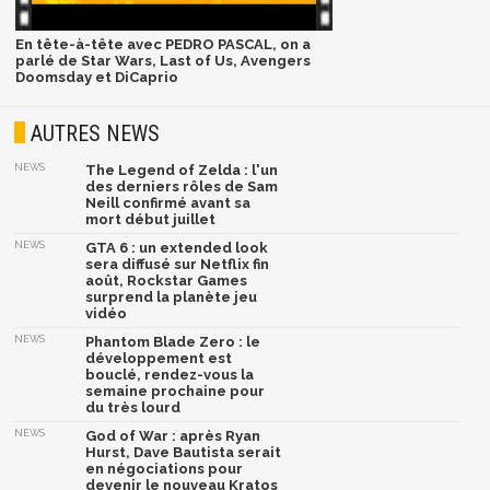
En tête-à-tête avec PEDRO PASCAL, on a
parlé de Star Wars, Last of Us, Avengers
Doomsday et DiCaprio
AUTRES NEWS
NEWS
The Legend of Zelda : l'un
des derniers rôles de Sam
Neill confirmé avant sa
mort début juillet
NEWS
GTA 6 : un extended look
sera diffusé sur Netflix fin
août, Rockstar Games
surprend la planète jeu
vidéo
NEWS
Phantom Blade Zero : le
développement est
bouclé, rendez-vous la
semaine prochaine pour
du très lourd
NEWS
God of War : après Ryan
Hurst, Dave Bautista serait
en négociations pour
devenir le nouveau Kratos