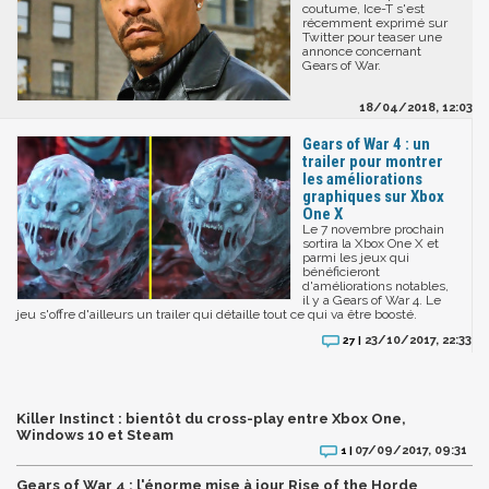
coutume, Ice-T s'est
récemment exprimé sur
Twitter pour teaser une
annonce concernant
Gears of War.
18/04/2018, 12:03
Gears of War 4 : un
trailer pour montrer
les améliorations
graphiques sur Xbox
One X
Le 7 novembre prochain
sortira la Xbox One X et
parmi les jeux qui
bénéficieront
d'améliorations notables,
il y a Gears of War 4. Le
jeu s'offre d'ailleurs un trailer qui détaille tout ce qui va être boosté.
23/10/2017, 22:33
27 |
Killer Instinct : bientôt du cross-play entre Xbox One,
Windows 10 et Steam
07/09/2017, 09:31
1 |
Gears of War 4 : l'énorme mise à jour Rise of the Horde