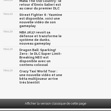
TRAILER
Mafia The Old Country : le
retour d'Ennio Salieri est
au cœur du premier DLC
TRAILER
Street Fighter 6 : Yasmine
est disponible, voici une
nouvelle vidéo de son
gameplay
TRAILER
NBA 2K27 revoit sa
défense et transforme le
système de dunks,
nouveau gameplay
TRAILER
Dragon Ball: Sparking!
Zero : le DLC Super Limit-
Breaking NEO est
disponible avec un
contenu colossal
TRAILER
Crazy Taxi World Tour :
une nouvelle vidéo et une
bêta multijoueur arrive
très bientôt
Afficher la version classique de cette page