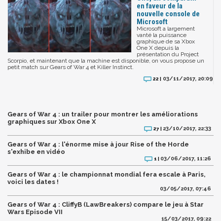
en faveur de la
nouvelle console de
Microsoft
Microsoft a largement
vanté la puissance
graphique de sa Xbox
One X depuis la
présentation du Project
Scorpio, et maintenant que la machine est disponible, on vous propose un
petit match sur Gears of War 4 et Killer Instinct.
03/11/2017, 20:09
22 |
Gears of War 4 : un trailer pour montrer les améliorations
graphiques sur Xbox One X
23/10/2017, 22:33
27 |
Gears of War 4 : l'énorme mise à jour Rise of the Horde
s'exhibe en vidéo
03/06/2017, 11:26
1 |
Gears of War 4 : le championnat mondial fera escale à Paris,
voici les dates !
03/05/2017, 07:46
Gears of War 4 : CliffyB (LawBreakers) compare le jeu à Star
Wars Episode VII
15/03/2017, 09:22