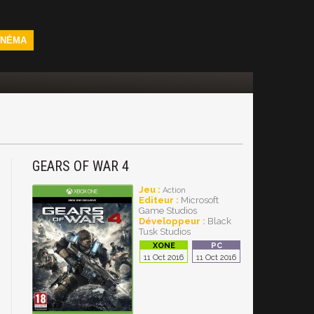
INÉMA
GEARS OF WAR 4
Jeu :
Action
Editeur :
Microsoft
Game Studios
Développeur :
Black
Tusk Studios
11 Oct 2016
11 Oct 2016