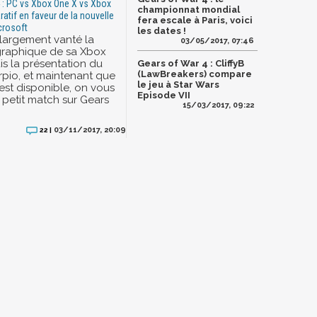
 : PC vs Xbox One X vs Xbox
championnat mondial
atif en faveur de la nouvelle
fera escale à Paris, voici
crosoft
les dates !
 largement vanté la
03/05/2017, 07:46
graphique de sa Xbox
s la présentation du
Gears of War 4 : CliffyB
(LawBreakers) compare
rpio, et maintenant que
le jeu à Star Wars
est disponible, on vous
Episode VII
petit match sur Gears
15/03/2017, 09:22
03/11/2017, 20:09
22 |