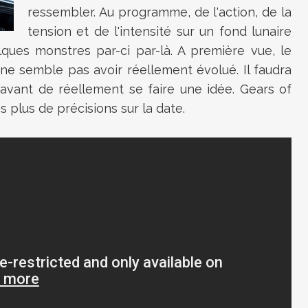
ressembler. Au programme, de l'action, de la
tension et de l'intensité sur un fond lunaire
ques monstres par-ci par-là. A première vue, le
 ne semble pas avoir réellement évolué. Il faudra
vant de réellement se faire une idée. Gears of
s plus de précisions sur la date.