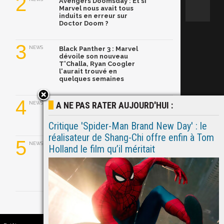
2
Avengers Doomsday : Et si
Marvel nous avait tous
induits en erreur sur
Doctor Doom ?
3
NEWS
Black Panther 3 : Marvel
dévoile son nouveau
T'Challa, Ryan Coogler
l'aurait trouvé en
quelques semaines
4
A NE PAS RATER AUJOURD'HUI :
NEWS
Ghost Rider dans le MCU :
Ryan Gosling prend le
relais de Nicolas Cage
Critique 'Spider-Man Brand New Day' : le
réalisateur de Shang-Chi offre enfin à Tom
5
NEWS
Ryan Gosling a convaincu
Holland le film qu’il méritait
Marvel de relancer Ghost
Rider avec son propre
pitch ! Explications.