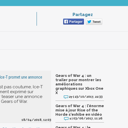
Partagez
Gears of War 4 : un
 Ice-T promet une annonce
trailer pour montrer les
améliorations
est pas coutume, Ice-T
graphiques sur Xbox One
ment exprimé sur
X
r teaser une annonce
23/10/2017, 22:33
27 |
Gears of War.
Gears of War 4 : l'énorme
mise à jour Rise of the
Horde s'exhibe en vidéo
03/06/2017, 11:26
1 |
18/04/2018, 12:03
Gears of War 4 : le