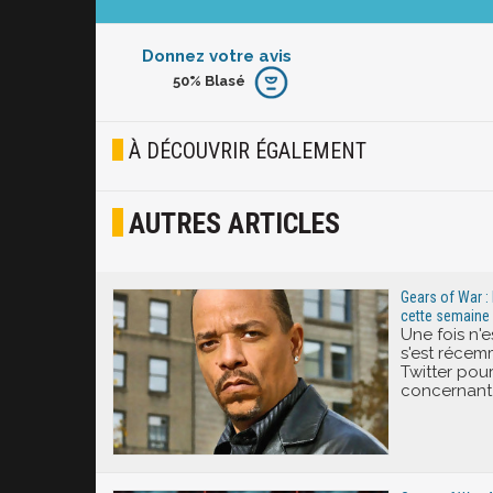
Donnez votre avis
50%
Blasé
Furieux
Blasé
À DÉCOUVRIR ÉGALEMENT
Osef
AUTRES ARTICLES
Joyeux
Excité
Gears of War :
cette semaine
Une fois n'
s'est récem
Twitter pou
concernant 