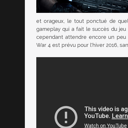
et orageux, le tout ponctué de quel
gameplay qui a fait le succès du jeu
cependant attendre encore un peu a
War 4 est prévu pour l'hiver 2016, san