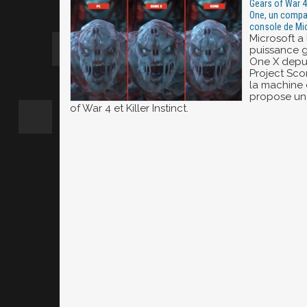
Gears of War 4
One, un compar
console de Mi
Microsoft a
puissance 
One X depui
Project Sco
la machine 
propose un 
of War 4 et Killer Instinct.