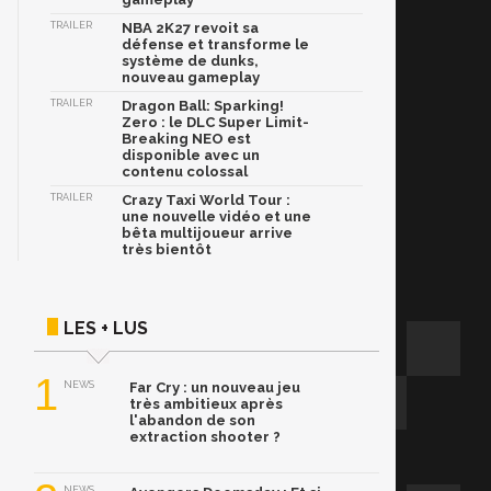
TRAILER
NBA 2K27 revoit sa
défense et transforme le
système de dunks,
nouveau gameplay
TRAILER
Dragon Ball: Sparking!
Zero : le DLC Super Limit-
Breaking NEO est
disponible avec un
contenu colossal
TRAILER
Crazy Taxi World Tour :
une nouvelle vidéo et une
bêta multijoueur arrive
très bientôt
LES + LUS
1
NEWS
Far Cry : un nouveau jeu
très ambitieux après
l'abandon de son
extraction shooter ?
NEWS