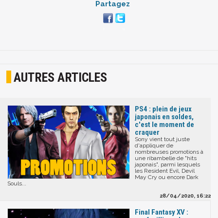
Partagez
AUTRES ARTICLES
PS4 : plein de jeux
japonais en soldes,
c'est le moment de
craquer
Sony vient tout juste
d'appliquer de
nombreuses promotions à
une ribambelle de "hits
japonais", parmi lesquels
les Resident Evil, Devil
May Cry ou encore Dark
Souls...
28/04/2020, 16:22
Final Fantasy XV :