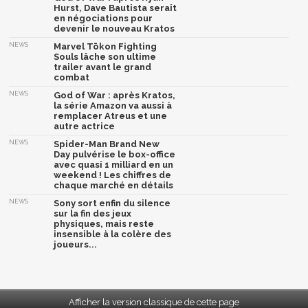
Hurst, Dave Bautista serait
en négociations pour
devenir le nouveau Kratos
NEWS
Marvel Tōkon Fighting
Souls lâche son ultime
trailer avant le grand
combat
NEWS
God of War : après Kratos,
la série Amazon va aussi à
remplacer Atreus et une
autre actrice
NEWS
Spider-Man Brand New
Day pulvérise le box-office
avec quasi 1 milliard en un
weekend ! Les chiffres de
chaque marché en détails
NEWS
Sony sort enfin du silence
sur la fin des jeux
physiques, mais reste
insensible à la colère des
joueurs...
Afficher la version classique de cette page