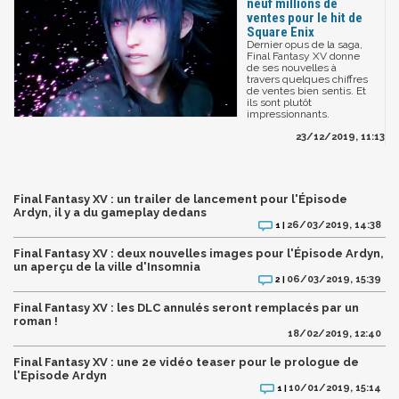
neuf millions de
ventes pour le hit de
Square Enix
Dernier opus de la saga,
Final Fantasy XV donne
de ses nouvelles à
travers quelques chiffres
de ventes bien sentis. Et
ils sont plutôt
impressionnants.
23/12/2019, 11:13
Final Fantasy XV : un trailer de lancement pour l'Épisode
Ardyn, il y a du gameplay dedans
26/03/2019, 14:38
1 |
Final Fantasy XV : deux nouvelles images pour l'Épisode Ardyn,
un aperçu de la ville d'Insomnia
06/03/2019, 15:39
2 |
Final Fantasy XV : les DLC annulés seront remplacés par un
roman !
18/02/2019, 12:40
Final Fantasy XV : une 2e vidéo teaser pour le prologue de
l'Episode Ardyn
10/01/2019, 15:14
1 |