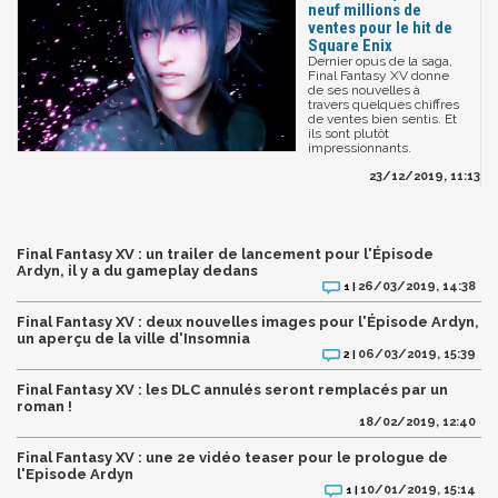
neuf millions de
ventes pour le hit de
Square Enix
Dernier opus de la saga,
Final Fantasy XV donne
de ses nouvelles à
travers quelques chiffres
de ventes bien sentis. Et
ils sont plutôt
impressionnants.
23/12/2019, 11:13
Final Fantasy XV : un trailer de lancement pour l'Épisode
Ardyn, il y a du gameplay dedans
26/03/2019, 14:38
1 |
Final Fantasy XV : deux nouvelles images pour l'Épisode Ardyn,
un aperçu de la ville d'Insomnia
06/03/2019, 15:39
2 |
Final Fantasy XV : les DLC annulés seront remplacés par un
roman !
18/02/2019, 12:40
Final Fantasy XV : une 2e vidéo teaser pour le prologue de
l'Episode Ardyn
10/01/2019, 15:14
1 |