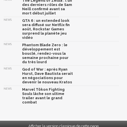
The Legend of Zelda : l'un
des derniers rôles de Sam
Neill confirmé avant sa
mort début juillet
NEWS
GTA 6 : un extended look
sera diffusé sur Netflix fin
août, Rockstar Games
surprend la planète jeu
vidéo
NEWS
Phantom Blade Zero : le
développement est
bouclé, rendez-vous la
semaine prochaine pour
du très lourd
NEWS
God of War : après Ryan
Hurst, Dave Bautista serait
en négociations pour
devenir le nouveau Kratos
NEWS
Marvel Tōkon Fighting
Souls lâche son ultime
trailer avant le grand
combat
Afficher la version classique de cette page