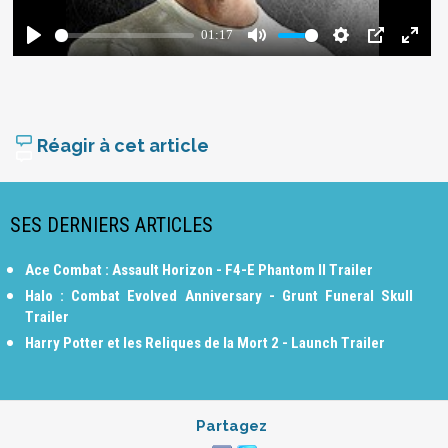
Réagir à cet article
SES DERNIERS ARTICLES
Ace Combat : Assault Horizon - F4-E Phantom II Trailer
Halo : Combat Evolved Anniversary - Grunt Funeral Skull
Trailer
Harry Potter et les Reliques de la Mort 2 - Launch Trailer
Partagez