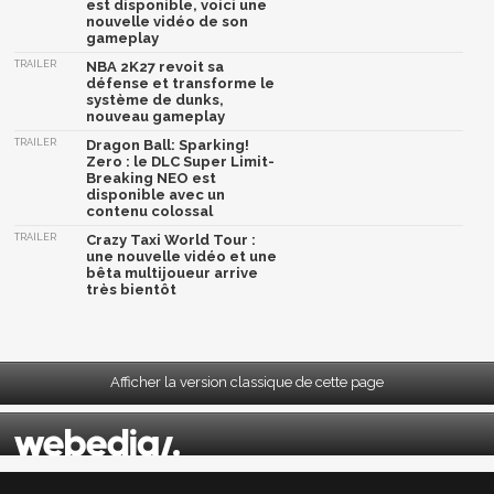
est disponible, voici une
nouvelle vidéo de son
gameplay
TRAILER
NBA 2K27 revoit sa
défense et transforme le
système de dunks,
nouveau gameplay
TRAILER
Dragon Ball: Sparking!
Zero : le DLC Super Limit-
Breaking NEO est
disponible avec un
contenu colossal
TRAILER
Crazy Taxi World Tour :
une nouvelle vidéo et une
bêta multijoueur arrive
très bientôt
Afficher la version classique de cette page