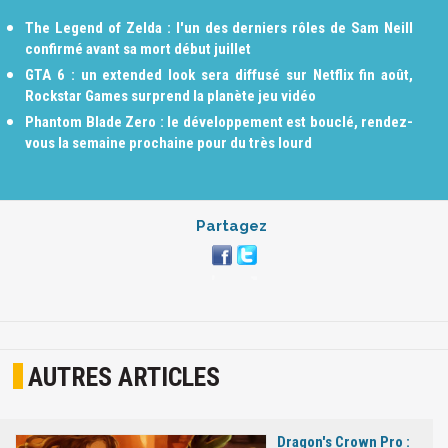
The Legend of Zelda : l'un des derniers rôles de Sam Neill
confirmé avant sa mort début juillet
GTA 6 : un extended look sera diffusé sur Netflix fin août,
Rockstar Games surprend la planète jeu vidéo
Phantom Blade Zero : le développement est bouclé, rendez-
vous la semaine prochaine pour du très lourd
Partagez
AUTRES ARTICLES
Dragon's Crown Pro :