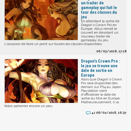
un trailer de
gameplay qui fait le
tour des classes du
jeu
En attendant la sortie de
Dragon's Corwn Pro en
Europe, Atlus remet le
couvert en dévoilant un
nouveau trailer de
gameplay du jeu.
L'occasion de faire un point sur toutes les classes disponibles.
06/03/2018, 17:18
Dragon's Crown Pro :
le jeu se trouve une
date de sortie en
Europe
Alors que Dragon's Crown
Pro sera disponible dès
demain sur PS4 au Japon,
Playstation vient
d'officialiser la date de
sortie du titre en Europe.
Malheureusement, il va
falloir patienter encore un peu.
08/02/2018, 16:37
4 |