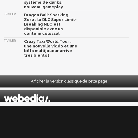
système de dunks,
nouveau gameplay
TRAILER
Dragon Ball: Sparking!
Zero : le DLC Super Limit-
Breaking NEO est
disponible avec un
contenu colossal
TRAILER
Crazy Taxi World Tour :
une nouvelle vidéo et une
bêta multijoueur arrive
très bientôt
Afficher la version classique de cette page
Mentions légales
|
CGU
|
CGV
|
Politique données personnelles
|
Cookies
|
Préférences cookies
|
Contacts
Depuis 2004, JeuxActu décrypte l'actualité du jeu vidéo sur toutes les plateformes.
Sorties, previews, gameplay, trailers, tests, astuces et soluces... on vous dit tout ! PC,
PS5, PS4, PS4 Pro, Xbox series X, Xbox One, Xbox One X, PS3, Xbox 360, Nintendo Switch,
Wii U, Nintendo 3DS, Nintendo 2DS, Stadia, Xbox Game Pass...