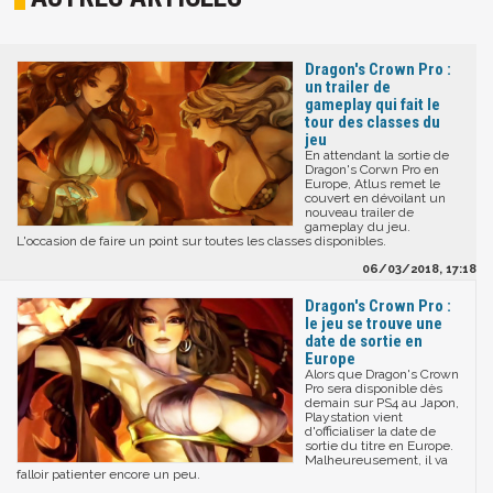
Dragon's Crown Pro :
un trailer de
gameplay qui fait le
tour des classes du
jeu
En attendant la sortie de
Dragon's Corwn Pro en
Europe, Atlus remet le
couvert en dévoilant un
nouveau trailer de
gameplay du jeu.
L'occasion de faire un point sur toutes les classes disponibles.
06/03/2018, 17:18
Dragon's Crown Pro :
le jeu se trouve une
date de sortie en
Europe
Alors que Dragon's Crown
Pro sera disponible dès
demain sur PS4 au Japon,
Playstation vient
d'officialiser la date de
sortie du titre en Europe.
Malheureusement, il va
falloir patienter encore un peu.