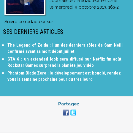
Journaliste / Rédacteur en Chef
le
mercredi 9 octobre 2013, 16:52
Suivre ce rédacteur sur
SES DERNIERS ARTICLES
The Legend of Zelda : l'un des derniers rôles de Sam Neill
confirmé avant sa mort début juillet
GTA 6 : un extended look sera diffusé sur Netflix fin août,
Rockstar Games surprend la planète jeu vidéo
Phantom Blade Zero : le développement est bouclé, rendez-
vous la semaine prochaine pour du très lourd
Partagez