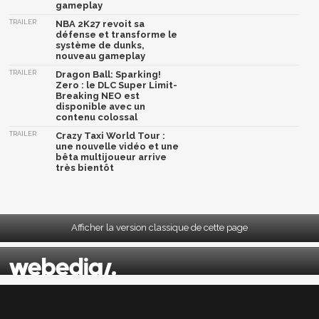
gameplay
TRAILER
NBA 2K27 revoit sa
défense et transforme le
système de dunks,
nouveau gameplay
TRAILER
Dragon Ball: Sparking!
Zero : le DLC Super Limit-
Breaking NEO est
disponible avec un
contenu colossal
TRAILER
Crazy Taxi World Tour :
une nouvelle vidéo et une
bêta multijoueur arrive
très bientôt
Afficher la version classique de cette page
Mentions légales
|
CGU
|
CGV
|
Politique données personnelles
|
Cookies
|
Préférences cookies
|
Contacts