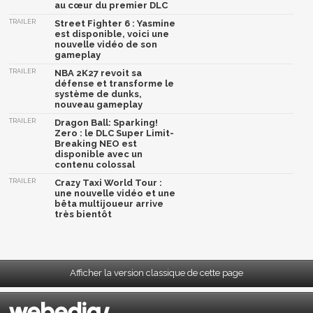
au cœur du premier DLC
TRAILER
Street Fighter 6 : Yasmine
est disponible, voici une
nouvelle vidéo de son
gameplay
TRAILER
NBA 2K27 revoit sa
défense et transforme le
système de dunks,
nouveau gameplay
TRAILER
Dragon Ball: Sparking!
Zero : le DLC Super Limit-
Breaking NEO est
disponible avec un
contenu colossal
TRAILER
Crazy Taxi World Tour :
une nouvelle vidéo et une
bêta multijoueur arrive
très bientôt
Afficher la version classique de cette page