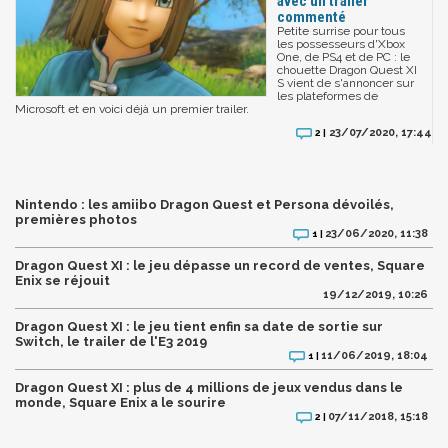
avec un trailer
commenté
Petite surrise pour tous
les possesseurs d'Xbox
One, de PS4 et de PC : le
chouette Dragon Quest XI
S vient de s'annoncer sur
les plateformes de
Microsoft et en voici déjà un premier trailer.
23/07/2020, 17:44
2 |
Nintendo : les amiibo Dragon Quest et Persona dévoilés,
premières photos
23/06/2020, 11:38
1 |
Dragon Quest XI : le jeu dépasse un record de ventes, Square
Enix se réjouit
19/12/2019, 10:26
Dragon Quest XI : le jeu tient enfin sa date de sortie sur
Switch, le trailer de l'E3 2019
11/06/2019, 18:04
1 |
Dragon Quest XI : plus de 4 millions de jeux vendus dans le
monde, Square Enix a le sourire
07/11/2018, 15:18
2 |