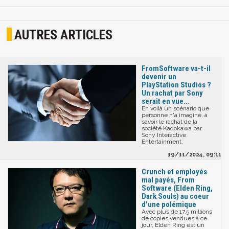
AUTRES ARTICLES
FromSoftware va-t-il
devenir un
PlayStation Studios ?
Un rachat par Sony
serait en vue...
En voilà un scénario que
personne n'a imaginé, à
savoir le rachat de la
société Kadokawa par
Sony Interactive
Entertainment.
19/11/2024, 09:11
Crunch et employés
mal payés, From
Software (Elden Ring,
Dark Souls) au coeur
d'une polémique
Avec plus de 17.5 millions
de copies vendues à ce
jour, Elden Ring est un