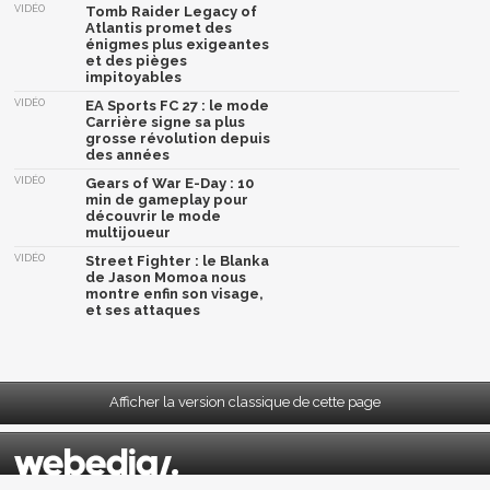
VIDÉO
Tomb Raider Legacy of
Atlantis promet des
énigmes plus exigeantes
et des pièges
impitoyables
VIDÉO
EA Sports FC 27 : le mode
Carrière signe sa plus
grosse révolution depuis
des années
VIDÉO
Gears of War E-Day : 10
min de gameplay pour
découvrir le mode
multijoueur
VIDÉO
Street Fighter : le Blanka
de Jason Momoa nous
montre enfin son visage,
et ses attaques
Afficher la version classique de cette page