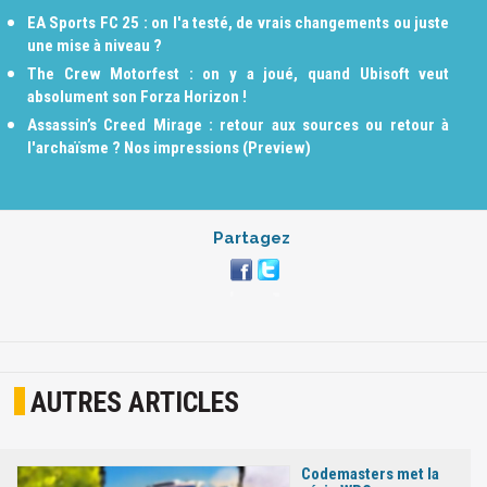
EA Sports FC 25 : on l'a testé, de vrais changements ou juste
une mise à niveau ?
The Crew Motorfest : on y a joué, quand Ubisoft veut
absolument son Forza Horizon !
Assassin’s Creed Mirage : retour aux sources ou retour à
l'archaïsme ? Nos impressions (Preview)
Partagez
AUTRES ARTICLES
Codemasters met la