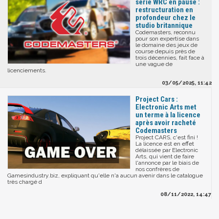
série WRC en pause :
restructuration en
profondeur chez le
studio britannique
Codemasters, reconnu
pour son expertise dans
le domaine des jeux de
course depuis près de
trois décennies, fait face à
une vague de
licenciements.
03/05/2025, 11:42
Project Cars :
Electronic Arts met
un terme à la licence
après avoir racheté
Codemasters
Project CARS, c'est fini !
La licence est en effet
délaissée par Electronic
Arts, qui vient de faire
l'annonce par le biais de
nos confrères de
Gamesindustry.biz, expliquant qu'elle n'a aucun avenir dans le catalogue
très chargé d
08/11/2022, 14:47