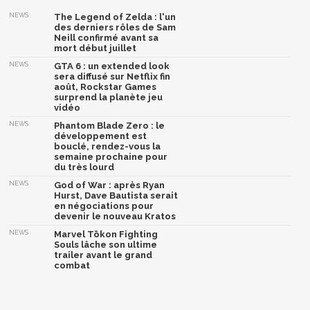
NEWS
The Legend of Zelda : l'un
des derniers rôles de Sam
Neill confirmé avant sa
mort début juillet
NEWS
GTA 6 : un extended look
sera diffusé sur Netflix fin
août, Rockstar Games
surprend la planète jeu
vidéo
NEWS
Phantom Blade Zero : le
développement est
bouclé, rendez-vous la
semaine prochaine pour
du très lourd
NEWS
God of War : après Ryan
Hurst, Dave Bautista serait
en négociations pour
devenir le nouveau Kratos
NEWS
Marvel Tōkon Fighting
Souls lâche son ultime
trailer avant le grand
combat