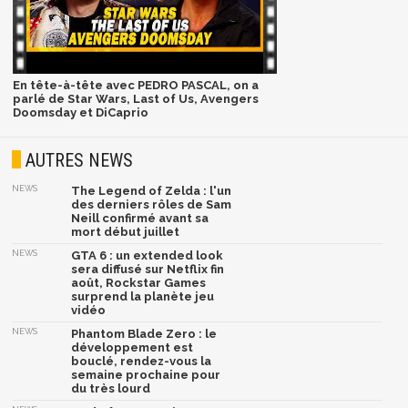
En tête-à-tête avec PEDRO PASCAL, on a
parlé de Star Wars, Last of Us, Avengers
Doomsday et DiCaprio
AUTRES NEWS
NEWS
The Legend of Zelda : l'un
des derniers rôles de Sam
Neill confirmé avant sa
mort début juillet
NEWS
GTA 6 : un extended look
sera diffusé sur Netflix fin
août, Rockstar Games
surprend la planète jeu
vidéo
NEWS
Phantom Blade Zero : le
développement est
bouclé, rendez-vous la
semaine prochaine pour
du très lourd