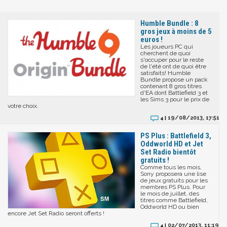
Humble Bundle : 8
gros jeux à moins de 5
euros !
Les joueurs PC qui
cherchent de quoi
s'occuper pour le reste
de l'été ont de quoi être
satisfaits! Humble
Bundle propose un pack
contenant 8 gros titres
d'EA dont Battlefield 3 et
les Sims 3 pour le prix de
votre choix.
19/08/2013, 17:51
4 |
PS Plus : Battlefield 3,
Oddworld HD et Jet
Set Radio bientôt
gratuits !
Comme tous les mois,
Sony proposera une lise
de jeux gratuits pour les
membres PS Plus. Pour
le mois de juillet, des
titres comme Battlefield,
Oddworld HD ou bien
encore Jet Set Radio seront offerts !
02/07/2013, 11:19
4 |