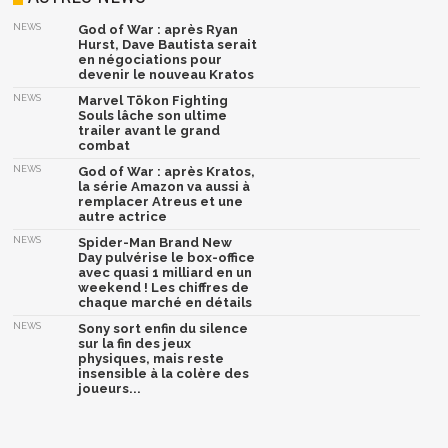
NEWS
God of War : après Ryan
Hurst, Dave Bautista serait
en négociations pour
devenir le nouveau Kratos
NEWS
Marvel Tōkon Fighting
Souls lâche son ultime
trailer avant le grand
combat
NEWS
God of War : après Kratos,
la série Amazon va aussi à
remplacer Atreus et une
autre actrice
NEWS
Spider-Man Brand New
Day pulvérise le box-office
avec quasi 1 milliard en un
weekend ! Les chiffres de
chaque marché en détails
NEWS
Sony sort enfin du silence
sur la fin des jeux
physiques, mais reste
insensible à la colère des
joueurs...