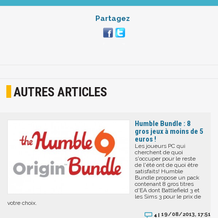
Partagez
AUTRES ARTICLES
Humble Bundle : 8
gros jeux à moins de 5
euros !
Les joueurs PC qui
cherchent de quoi
s'occuper pour le reste
de l'été ont de quoi être
satisfaits! Humble
Bundle propose un pack
contenant 8 gros titres
d'EA dont Battlefield 3 et
les Sims 3 pour le prix de
votre choix.
19/08/2013, 17:51
4 |