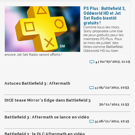
PS Plus : Battlefield 3,
Oddworld HD et Jet
Set Radio bientôt
gratuits !
Comme tous les mois,
Sony proposera une lise
de jeux gratuits pour les
membres PS Plus. Pour
le mois de juillet, des
titres comme Battlefield,
Oddworld HD ou bien
encore Jet Set Radio seront offerts !
02/07/2013, 11:19
4 |
Astuces Battlefield 3 : Aftermath
05/12/2012, 10:53
1 |
DICE tease Mirror's Edge dans Battlefield 3
30/11/2012, 11:53
Battlefield 3 : Aftermath se lance en vidéo
28/11/2012, 10:23
3 |
Battlefield 3 : le DLC Aftermath en vidéo