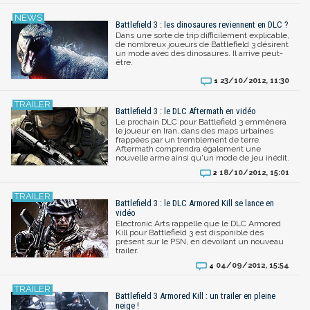
Battlefield 3 : les dinosaures reviennent en DLC ?
Dans une sorte de trip difficilement explicable,
de nombreux joueurs de Battlefield 3 désirent
un mode avec des dinosaures. Il arrive peut-
être.
23/10/2012, 11:30
1
Battlefield 3 : le DLC Aftermath en vidéo
Le prochain DLC pour Battlefield 3 emmènera
le joueur en Iran, dans des maps urbaines
frappées par un tremblement de terre.
Aftermath comprendra également une
nouvelle arme ainsi qu'un mode de jeu inédit.
18/10/2012, 15:01
2
Battlefield 3 : le DLC Armored Kill se lance en
vidéo
Electronic Arts rappelle que le DLC Armored
Kill pour Battlefield 3 est disponible dès
présent sur le PSN, en dévoilant un nouveau
trailer.
04/09/2012, 15:54
4
Battlefield 3 Armored Kill : un trailer en pleine
neige !