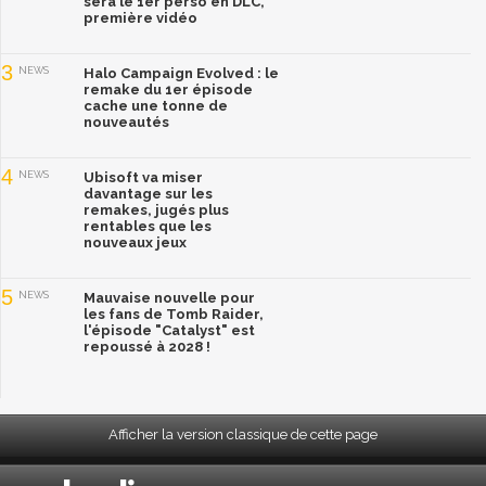
sera le 1er perso en DLC,
première vidéo
3
NEWS
Halo Campaign Evolved : le
remake du 1er épisode
cache une tonne de
nouveautés
4
NEWS
Ubisoft va miser
davantage sur les
remakes, jugés plus
rentables que les
nouveaux jeux
5
NEWS
Mauvaise nouvelle pour
les fans de Tomb Raider,
l'épisode "Catalyst" est
repoussé à 2028 !
Afficher la version classique de cette page