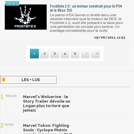
Frostbite 2.0 : un moteur construit pour la PS4
et la Xbox 720
Le patron d'EA Games a révélé dans une
récente interview que le moteur de DICE, le
Frostbite 2.0, avait été préparé à la base pour
une génération de console plus tardive. Un
avantage considérable pour la suite.
19/06/2012, 11:52
1
2
3
4
5
Suivante
Dernière
LES + LUS
1
TRAILER
Marvel's Wolverine : le
Story Trailer dévoile un
Logan plus torturé que
jamais
2
NEWS
Marvel Tokon: Fighting
Souls : Cyclope Phénix