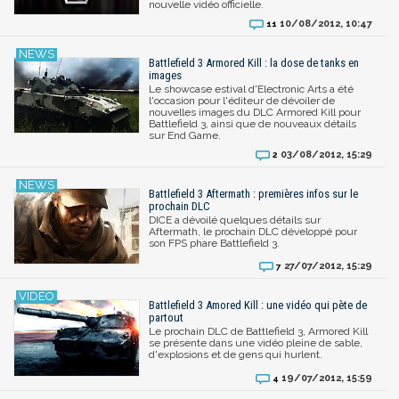
nouvelle vidéo officielle.
10/08/2012, 10:47
11
Battlefield 3 Armored Kill : la dose de tanks en
images
Le showcase estival d'Electronic Arts a été
l'occasion pour l'éditeur de dévoiler de
nouvelles images du DLC Armored Kill pour
Battlefield 3, ainsi que de nouveaux détails
sur End Game.
03/08/2012, 15:29
2
Battlefield 3 Aftermath : premières infos sur le
prochain DLC
DICE a dévoilé quelques détails sur
Aftermath, le prochain DLC développé pour
son FPS phare Battlefield 3.
27/07/2012, 15:29
7
Battlefield 3 Amored Kill : une vidéo qui pète de
partout
Le prochain DLC de Battlefield 3, Armored Kill
se présente dans une vidéo pleine de sable,
d'explosions et de gens qui hurlent.
19/07/2012, 15:59
4