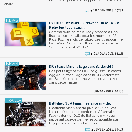
choix.
19/08/2013, 17:51
4
PS Plus : Battlefield 3, Oddworld HD et Jet Set
Radio bientôt gratuits !
Comme tous les mois, Sony proposera une
lise de jeux gratuits pour les membres PS
Plus. Pour le mois de juillet, des titres comme
Battlefield, Oddworld HD ou bien encore Jet
Set Radio seront offerts !
02/07/2013, 11:19
4
DICE tease Mirror's Edge dans Battlefield 3
Les petits rigolos de DICE on glissé un easter-
egg de Mirror's Edge dans le DLC Aftermath
de Battlefield 3, comme vous pouvez le voir
dans cette image.
30/11/2012, 11:53
Battlefield 3 : Aftermath se lance en vidéo
Electronic Arts vient de publier un nouveau
trailer présentant le contenu d'Aftermath,
l'avant-dernier DLC de Battlefield 3, nous
rappelant que ce dernier est disponible sur
PS3 pour les joueurs Premium.
28/11/2012, 10:23
3