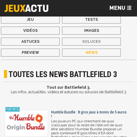
JEU
TESTS
VIDÉOS
IMAGES
ASTUCES
SOLUCES
PREVIEW
NEWS
TOUTES LES NEWS BATTLEFIELD 3
Tout sur Battlefield 3.
Les infos, actualités, vidéos et astuces ou soluces de Battlefield 3
Humble Bundle : 8 gros jeux à moins de 5 euros
!
Les joueurs PC qui cherchent de quoi
s'occuper pour le reste de l'été ont de quoi
être satisfaits! Humble Bundle propose un
pack contenant 8 gros titres d'EA dont
Battlefield 3 et les Sims 3 pour le prix de votre