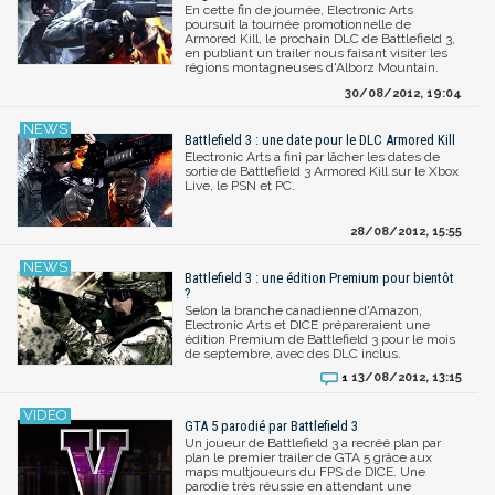
En cette fin de journée, Electronic Arts
poursuit la tournée promotionnelle de
Armored Kill, le prochain DLC de Battlefield 3,
en publiant un trailer nous faisant visiter les
régions montagneuses d'Alborz Mountain.
30/08/2012, 19:04
Battlefield 3 : une date pour le DLC Armored Kill
Electronic Arts a fini par lâcher les dates de
sortie de Battlefield 3 Armored Kill sur le Xbox
Live, le PSN et PC.
28/08/2012, 15:55
Battlefield 3 : une édition Premium pour bientôt
?
Selon la branche canadienne d'Amazon,
Electronic Arts et DICE prépareraient une
édition Premium de Battlefield 3 pour le mois
de septembre, avec des DLC inclus.
13/08/2012, 13:15
1
GTA 5 parodié par Battlefield 3
Un joueur de Battlefield 3 a recréé plan par
plan le premier trailer de GTA 5 grâce aux
maps multjoueurs du FPS de DICE. Une
parodie très réussie en attendant une